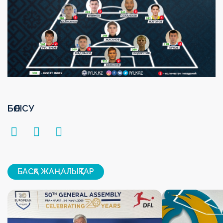
БӨЛІСУ
БАСҚА ЖАҢАЛЫҚТАР