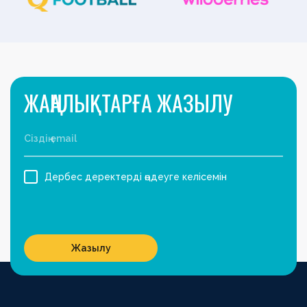
ЖАҢАЛЫҚТАРҒА ЖАЗЫЛУ
Дербес деректерді өңдеуге келісемін
Жазылу