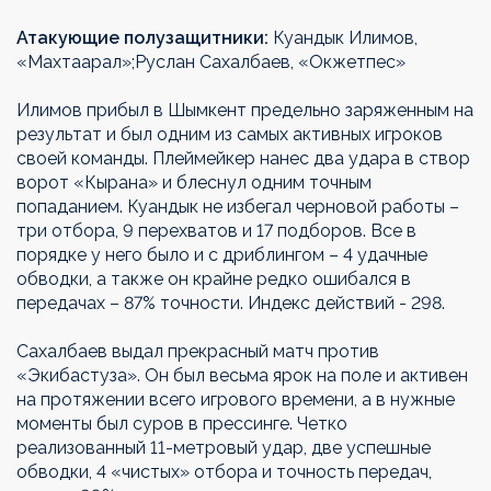
Атакующие полузащитники:
Куандык Илимов,
«Махтаарал»;Руслан Сахалбаев, «Окжетпес»
Илимов прибыл в Шымкент предельно заряженным на
результат и был одним из самых активных игроков
своей команды. Плеймейкер нанес два удара в створ
ворот «Кырана» и блеснул одним точным
попаданием. Куандык не избегал черновой работы –
три отбора, 9 перехватов и 17 подборов. Все в
порядке у него было и с дриблингом – 4 удачные
обводки, а также он крайне редко ошибался в
передачах – 87% точности. Индекс действий - 298.
Сахалбаев выдал прекрасный матч против
«Экибастуза». Он был весьма ярок на поле и активен
на протяжении всего игрового времени, а в нужные
моменты был суров в прессинге. Четко
реализованный 11-метровый удар, две успешные
обводки, 4 «чистых» отбора и точность передач,