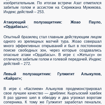
изобретательным. По итогам встречи Азат отметился
забитым голом и ассистом на Серикжана Мужикова.
Индекс действий – 253.
Атакующий полузащитник: Жоао Пауло,
«Ордабасы»;
Опытный бразилец стал главным действующим лицом
одного из зрелищных матчей тура. Жоао совершал
много эффективных открываний и был в постоянном
поиске свободных зон, через которые создавались
опасные атаки «Ордабасы». В игре с «Жетысу» он
отличился забитым голом и голевой передачей. Индекс
действий – 272.
Левый полузащитник: Гулжигит Алыкулов,
«Кайрат»;
В игре с «Каспием» Алыкулов продемонстрировал
свое лучшее качество — дриблинг. Кыргызский хавбек
8 раз удачно шел в обводку и два угрожал воротам
соперника. К тому же Гулжигит заработал пенальти,