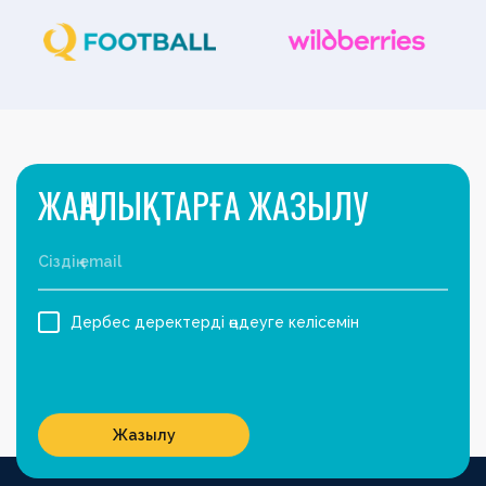
ЖАҢАЛЫҚТАРҒА ЖАЗЫЛУ
Дербес деректерді өңдеуге келісемін
Жазылу