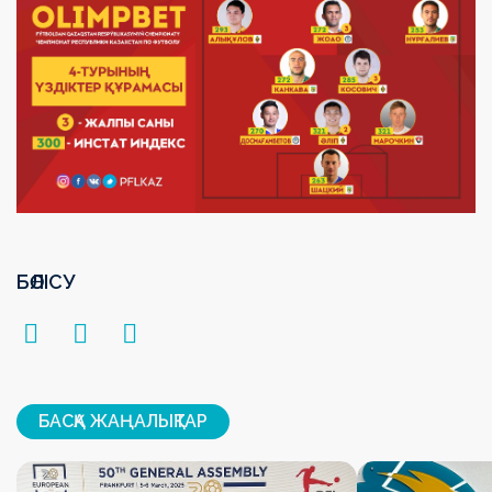
БӨЛІСУ
БАСҚА ЖАҢАЛЫҚТАР