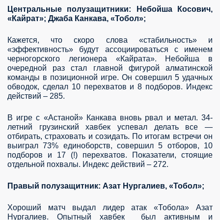
Центральные полузащитники: Небойша Косович,
«Кайрат»; Джаба Канкава, «Тобол»;
Кажется, что скоро слова «стабильность» и
«эффективность» будут ассоциироваться с именем
черногорского легионера «Кайрата». Небойша в
очередной раз стал главной фигурой алматинской
команды в позиционной игре. Он совершил 5 удачных
обводок, сделал 10 перехватов и 8 подборов. Индекс
действий – 285.
В игре с «Астаной» Канкава вновь рвал и метал. 34-
летний грузинский хавбек успевал делать все —
отбирать, страховать и созидать. По итогам встречи он
выиграл 73% единоборств, совершил 5 отборов, 10
подборов и 17 (!) перехватов. Показатели, стоящие
отдельной похвалы. Индекс действий – 272.
Правый полузащитник: Азат Нургалиев, «Тобол»;
Хороший матч выдал лидер атак «Тобола» Азат
Нургалиев. Опытный хавбек
был активным и