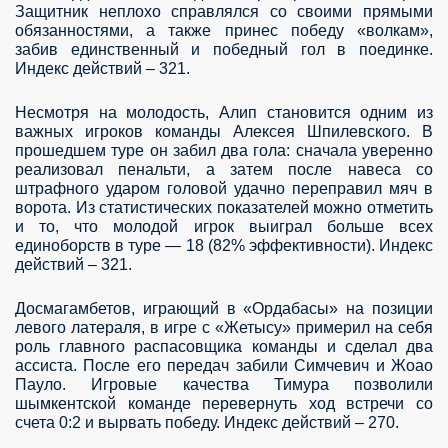
Защитник неплохо справлялся со своими прямыми
обязанностями, а также принес победу «волкам»,
забив единственный и победный гол в поединке.
Индекс действий – 321.
Несмотря на молодость, Алип становится одним из
важных игроков команды Алексея Шпилевского. В
прошедшем туре он забил два гола: сначала уверенно
реализовал пенальти, а затем после навеса со
штрафного ударом головой удачно переправил мяч в
ворота. Из статистических показателей можно отметить
и то, что молодой игрок выиграл больше всех
единоборств в туре — 18 (82% эффективности). Индекс
действий – 321.
Досмагамбетов, играющий в «Ордабасы» на позиции
левого латераля, в игре с «Жетысу» примерил на себя
роль главного распасовщика команды и сделал два
ассиста. После его передач забили Симчевич и Жоао
Пауло. Игровые качества Тимура позволили
шымкентской команде перевернуть ход встречи со
счета 0:2 и вырвать победу. Индекс действий – 270.