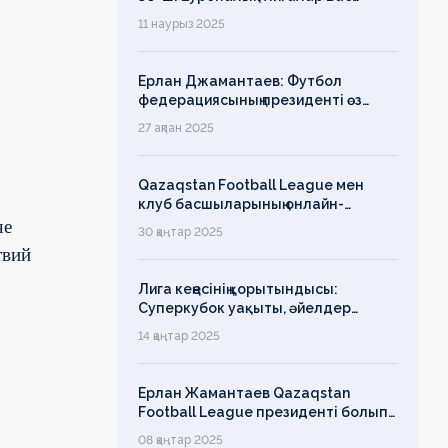
ассамблеясына қатысты
11 наурыз 2025
Ерлан Джамантаев: Футбол
федерациясының президенті өз
есімін қадірлейтінін айтқан еді,
27 ақпан 2025
алайда оның сөзі түкке тұрмайды!
Qazaqstan Football League мен
клуб басшыларының онлайн-
конференциясының қорытындысы
че
30 қаңтар 2025
бойынша баспасөз-релизі
твий
Лига кеңесінің қорытындысы:
Суперкубок уақыты, әйелдер
футболының дамуы, легионерлерге
14 қаңтар 2025
лимит
Ерлан Жамантаев Qazaqstan
Football League президенті болып
сайланды
08 қаңтар 2025