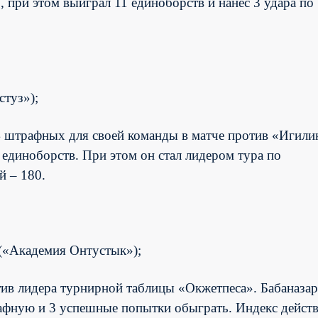
 при этом выиграл 11 единоборств и нанес 3 удара по
стуз»);
4 штрафных для своей команды в матче против «Игили
 единоборств. При этом он стал лидером тура по
й – 180.
(«Академия Онтустык»);
тив лидера турнирной таблицы «Окжетпеса». Бабаназа
трафную и 3 успешные попытки обыграть. Индекс дейст