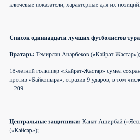
ключевые показатели, характерные для их позиций
Список одиннадцати лучших футболистов тур
Вратарь:
Темирлан Анарбеков
(«
Кайрат
-Жастар»)
18-
летний голкипер
«Кайрат-Жастар» сумел сохран
против «Байконыра», отразив 9 ударов, в том чис
– 209.
Центральные защитники:
Канат Аширбай («Яссы
(«Кайсар»);