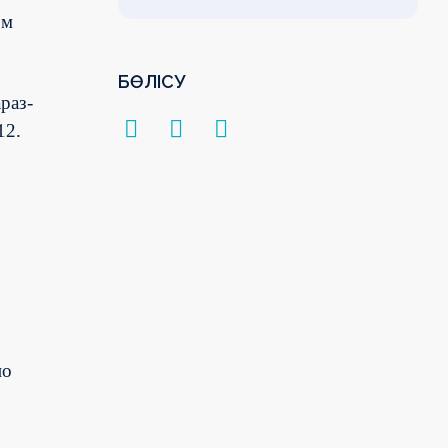
ом
БӨЛІСУ
раз-
12.
по