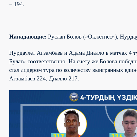
– 194.
Нападающие:
Руслан Болов («Окжетпес»), Нурдау
Нурдаулет Агзамбаев и Адама Диалло в матчах 4 т
Булат» соответственно. На счету же Болова побед
стал лидером тура по количеству выигранных едино
Агзамбаев 224, Диалло 217.
OLIMPBET
1XBET
OLIMPBET
ЕКІНШІ
OLIMPBET
ӘЙЕЛДЕР
ӘЙЕЛДЕР
1ХВЕТ
Басшылық
ПРЕМЬЕР-
БІРІНШІ
КУБОК
ЛИГА
СУПЕРКУБОК
ЛИГАСЫ
КУБОГЫ
ЛИГА
ЛИГА
ЛИГА
КУБОГЫ
Жаңалықтар
Жаңалықтар
Жаңалықтар
Жаңалықтар
Жаңалықтар
Жаңалықтар
Жаңалықтар
Жаңалықтар
Күнтізбе
Күнтізбе
Күнтізбе
Күнтізбе
Күнтізбе