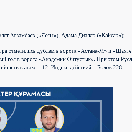
лет Агзамбаев («Яссы»), Адама Диалло («Кайсар»);
ура отметились дублем в ворота «Астана-М» и «Шахте
ный гол в ворота «Академии Онтустык». При этом Рус
борств в атаке – 12.
Индекс действий – Болов 228,