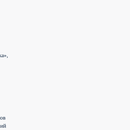
ка»,
ров
вий