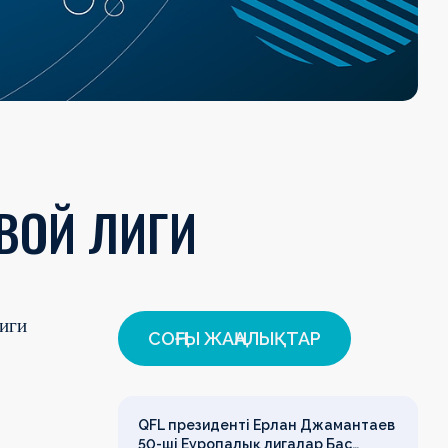
ВОЙ ЛИГИ
лиги
СОҢҒЫ ЖАҢАЛЫҚТАР
QFL президенті Ерлан Джамантаев
50-ші Еуропалық лигалар Бас