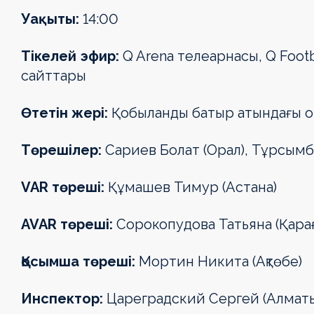
Күнтізбе
Күнтізбе
Күнтізбе
Турнир
Турнир
Турнир
Турнир
Турнир
Уақыты:
14:00
Турнир
Турнир
кестесі
кестесі
кестесі
кестесі
кестесі
Турнир
Тікелей эфир:
Q Arena телеарнасы, Q Footb
кестесі
кестесі
кестесі
Клубтар
Клубтар
Клубтар
Клубтар
Клубтар
сайттары
Клубтар
Клубтар
Клубтар
Медиа
Медиа
Медиа
Медиа
Медиа
Өтетін жері:
Қобыланды батыр атындағы орта
Медиа
Медиа
Медиа
Төрешілер
:
Сариев Болат (Орал), Тұрсымб
VAR
төреші
:
Құмашев Тимур (Астана)
AVAR
төреші
:
Сорокопудова Татьяна (Қара
Қосымша төреші
:
Мортин Никита (Ақтөбе)
Инспектор:
Цареградский Сергей (Алмат