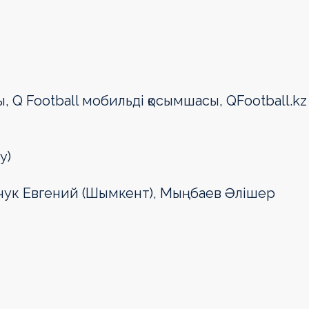
, Q Football мобильді қосымшасы, QFootball.kz
у)
чук Евгений (Шымкент), Мыңбаев Әлішер