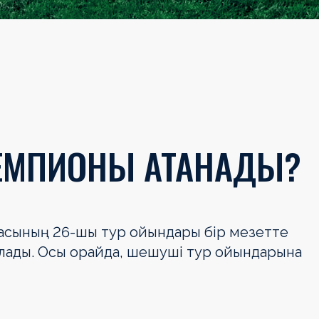
 ЧЕМПИОНЫ АТАНАДЫ?
гасының 26-шы тур ойындары бір мезетте
талады. Осы орайда, шешуші тур ойындарына