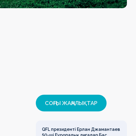
СОҢҒЫ ЖАҢАЛЫҚТАР
QFL президенті Ерлан Джамантаев
50-ші Еуропалық лигалар Бас