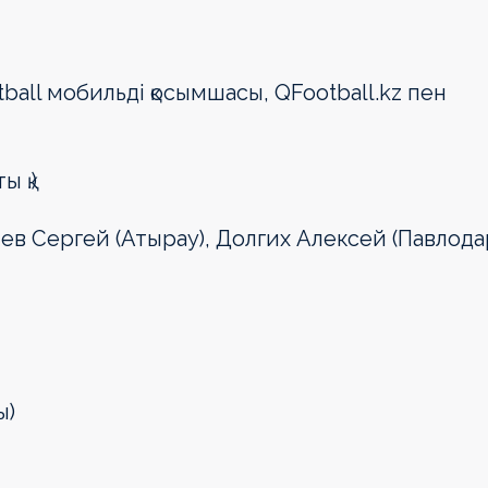
ball мобильді қосымшасы, QFootball.kz пен
 қ.)
чев Сергей (Атырау), Долгих Алексей (Павлода
ы)