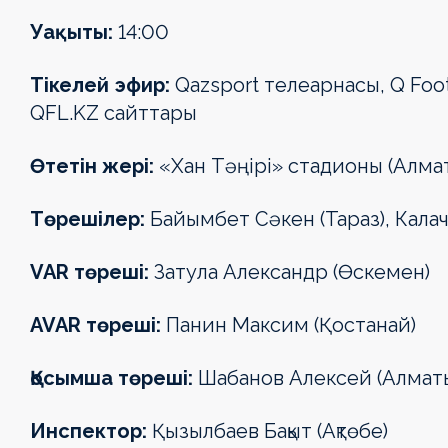
Уақыты:
14:00
Тікелей эфир:
Qazsport телеарнасы, Q Foot
QFL.KZ сайттары
Өтетін жері:
«Хан Тәңірі» стадионы (Алматы
Төрешілер
:
Байымбет Сәкен (Тараз), Кала
VAR
төреші
:
Затула Александр (Өскемен)
AVAR
төреші
:
Панин Максим (Қостанай)
Қосымша төреші
:
Шабанов Алексей (Алмат
Инспектор:
Қызылбаев Бақыт (Ақтөбе)