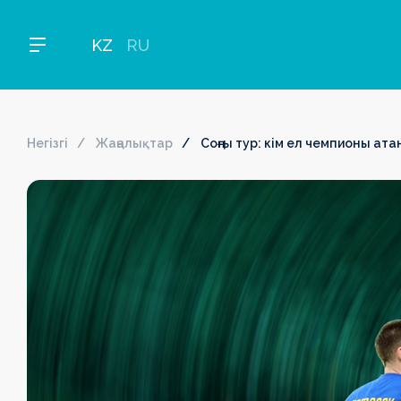
KZ
RU
Негізгі
Жаңалықтар
Соңғы тур: кім ел чемпионы ат