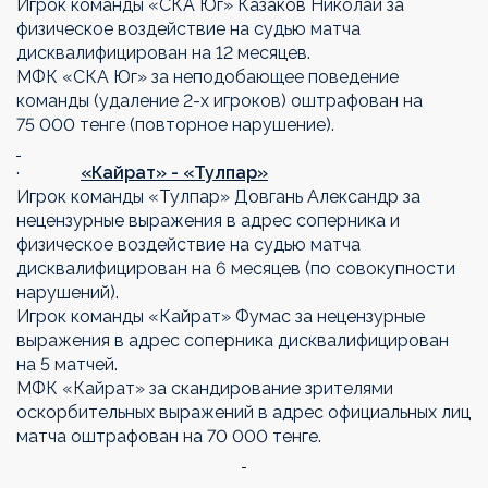
Игрок команды «СКА Юг» Казаков Николай за
физическое воздействие на судью матча
дисквалифицирован на 12 месяцев.
МФК «СКА Юг» за неподобающее поведение
команды (удаление 2-х игроков) оштрафован на
75 000 тенге (повторное нарушение).
·
«Кайрат» - «Тулпар»
Игрок команды «Тулпар» Довгань Александр за
нецензурные выражения в адрес соперника и
физическое воздействие на судью матча
дисквалифицирован на 6 месяцев (по совокупности
нарушений).
Игрок команды «Кайрат» Фумас за нецензурные
выражения в адрес соперника дисквалифицирован
на 5 матчей.
МФК «Кайрат» за скандирование зрителями
оскорбительных выражений в адрес официальных лиц
матча оштрафован на 70 000 тенге.