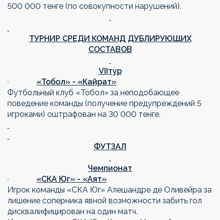
500 000 тенге (по совокупности нарушений).
ТУРНИР СРЕДИ КОМАНД ДУБЛИРУЮЩИХ
СОСТАВОВ
VII
тур
·
«Тобол» - «Кайрат»
Футбольный клуб «Тобол» за неподобающее
поведение команды (получение предупреждений 5
игроками) оштрафован на 30 000 тенге.
ФУТЗАЛ
Чемпионат
·
«СКА Юг» - «Аят»
Игрок команды «СКА Юг» Алешандре де Оливейра за
лишение соперника явной возможности забить гол
дисквалифицирован на один матч.