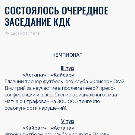
СОСТОЯЛОСЬ ОЧЕРЕДНОЕ
ЗАСЕДАНИЕ КДК
22 сәуір 2014 19:16
ЧЕМПИОНАТ
III
тур
·
«Астана» - «Кайсар»
Главный тренер футбольного клуба «Кайсар» Огай
Дмитрий за неучастие в послематчевой пресс-
конференции и оскорбление официального лица
матча оштрафован на 300 000 тенге (по
совокупности нарушений).
V
тур
·
«Кайрат» - «Астана»
Игроку футбольного клуба «Кайрат» Плиеву