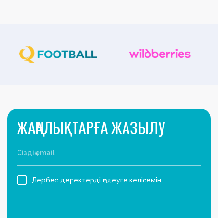
ЖАҢАЛЫҚТАРҒА ЖАЗЫЛУ
Дербес деректерді өңдеуге келісемін