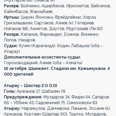
(Мухтаров 88), Смаков (к)
Резерв:
Бойченко, Аширбеков, Ирисметов, Бейсенов,
Кайкибасов, Жаксыбаев
Иртыш:
Цирин, Фонсека, Фрейдгеймас, Керла,
Григалашвили, Сартаков, Алиев (к), Гетериев
(Аяганов 88), Ахметов, Даутов, Муртазаев (Ли 82)
Резерв:
Капанов, Фернандес, Есимов, Воменко,
Попов, Назаров
Судьи:
Кучин (Караганда), Ходин, Лабашов (оба –
Атырау)
Дополнительные ассистенты судьи:
Гороховодацкий, Алиев (оба – Алматы)
16 октября. Шымкент. Стадион им. Кажымукана. 4
000 зрителей
Атырау – Шахтер 2:0 (1:0)
Голы:
Аржанов 17, Шабалин 78
Предупреждения:
Мулдаров 34, Федин 54, Сапаров
66 – Уббинк 43, Садовничий 75, Симоновски 83
Атырау:
Нарзикулов, Дамчевски, Ламанж, Эссаме (к),
Аржанов, Куртеян (Шарпар 90), Трытко, Мулдаров,