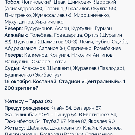
Тобол:
Логиновский, Деак, Шимкович, Яворский
(Асильдаров 83), Главина, Джалилов (Жулпа 66),
Дмитренко, Жумаскалиев (к), Мирошниченко,
Мухутдинов, Хижниченко
Резерв:
Бусурманов, Аслан, Кургулин, Гурман
Акжайык:
Толебаев, Говедарица, Ортиз (Шурыгин
82), Дудченко (Шахметов 90+3), Лечич, Рубио, Одибе,
Абдрахманов, Сапанов (к), Сергиенко, Розыбакиев
Резерв:
Калменов, Колуния, Николич, Антипов,
Валиуллин, Омаров, Тотай
Судьи:
Атажанов (Шымкент), Журавлев (Павлодар),
Будниченко (Экибастуз)
16 октября. Костанай. Стадион «Центральный». 1
200 зрителей
Жетысу – Тараз 0:0
Предупреждения:
Клайн 54, Бегларян 87,
Жангылышбай 90+1 – Пищур 54, В.Евстигнеев 54,
Тажимбетов 54, Таубай 87, Мане 87, Яковлев 90
Жетысу:
Шабанов, Джалович (к), Клайн, Касьянов,
Джерманович, Бегларян (Вага 90), Сагындыков