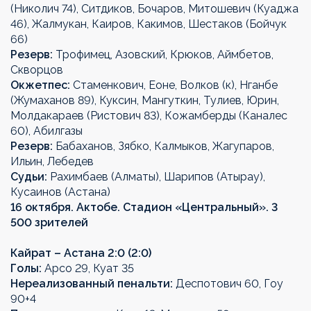
(Николич 74), Ситдиков, Бочаров, Митошевич (Куаджа
46), Жалмукан, Каиров, Какимов, Шестаков (Бойчук
66)
Резерв:
Трофимец, Азовский, Крюков, Аймбетов,
Скворцов
Окжетпес:
Стаменкович, Еоне, Волков (к), Нганбе
(Жумаханов 89), Куксин, Мангуткин, Тулиев, Юрин,
Молдакараев (Ристович 83), Кожамберды (Каналес
60), Абилгазы
Резерв:
Бабаханов, Зябко, Калмыков, Жагупаров,
Ильин, Лебедев
Судьи:
Рахимбаев (Алматы), Шарипов (Атырау),
Кусаинов (Астана)
16 октября. Актобе. Стадион «Центральный». 3
500 зрителей
Кайрат – Астана 2:0 (2:0)
Голы:
Арсо 29, Куат 35
Нереализованный пенальти:
Деспотович 60, Гоу
90+4