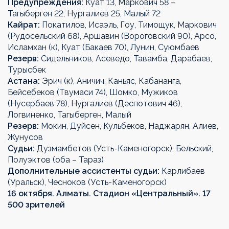
Предупреждения:
Куат 13, Маркович 58 –
Тагыберген 22, Нургалиев 25, Малый 72
Кайрат:
Покатилов, Исаэль, Гоу, Тимощук, Маркович
(Рудосельский 68), Аршавин (Вороговский 90), Арсо,
Исламхан (к), Куат (Бакаев 70), Лунин, Суюмбаев
Резерв:
Сидельников, Асеведо, Тавамба, Дарабаев,
Турысбек
Астана:
Эрич (к), Аничич, Каньяс, Кабананга,
Бейсебеков (Твумаси 74), Шомко, Мужиков
(Нусербаев 78), Нургалиев (Деспотович 46),
Логвиненко, Тагыберген, Малый
Резерв:
Мокин, Дуйсен, Кульбеков, Наджарян, Алиев,
Жунусов
Судьи:
Дузмамбетов (Усть-Каменогорск), Бельский,
Полуэктов (оба – Тараз)
Дополнительные ассистенты судьи:
Карлибаев
(Уральск), Чесноков (Усть-Каменогорск)
16 октября. Алматы. Стадион «Центральный». 17
500 зрителей