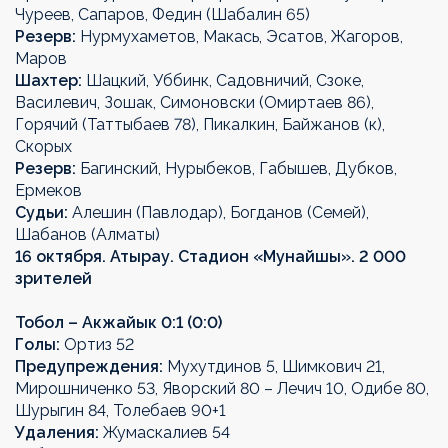
Чуреев, Сапаров, Федин (Шабалин 65)
Резерв:
Нурмухаметов, Макась, Эсатов, Жагоров,
Маров
Шахтер:
Шацкий, Уббинк, Садовничий, Сзоке,
Василевич, Зошак, Симоновски (Омиртаев 86),
Горячий (Таттыбаев 78), Пикалкин, Байжанов (к),
Скорых
Резерв:
Багинский, Нурыбеков, Габышев, Дубков,
Ермеков
Судьи:
Алешин (Павлодар), Богданов (Семей),
Шабанов (Алматы)
16 октября. Атырау. Стадион «Мунайшы». 2 000
зрителей
Тобол – Акжайык 0:1 (0:0)
Голы:
Ортиз 52
Предупреждения:
Мухутдинов 5, Шимкович 21,
Мирошниченко 53, Яворский 80 – Лечич 10, Одибе 80,
Шурыгин 84, Толебаев 90+1
Удаления:
Жумаскалиев 54