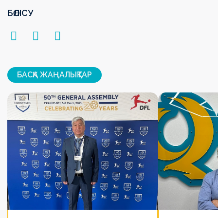
БӨЛІСУ
БАСҚА ЖАҢАЛЫҚТАР