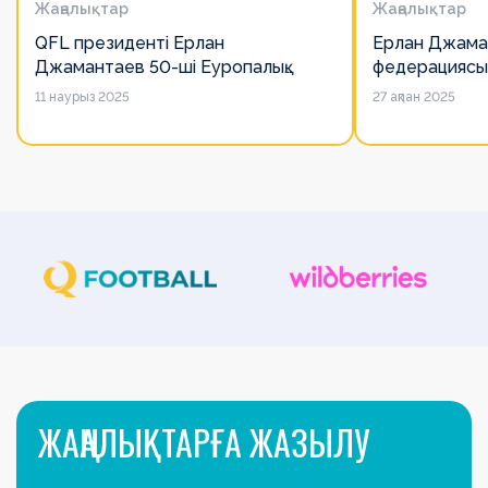
Жаңалықтар
Жаңалықтар
QFL президенті Ерлан
Ерлан Джама
Джамантаев 50-ші Еуропалық
федерациясы
лигалар Бас ассамблеясына
есімін қадірлей
11 наурыз 2025
27 ақпан 2025
қатысты
алайда оның 
ЖАҢАЛЫҚТАРҒА ЖАЗЫЛУ