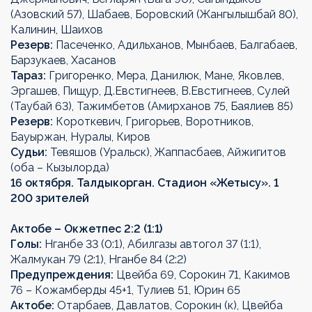
(Азовский 57), Шабаев, Боровский (Жангылышбай 80),
Калинин, Шаихов
Резерв:
Пасеченко, Адильханов, Мынбаев, Балгабаев,
Барзукаев, Хасанов
Тараз:
Григоренко, Мера, Данилюк, Мане, Яковлев,
Эргашев, Пищур, Д.Евстигнеев, В.Евстигнеев, Сулей
(Таубай 63), Тажимбетов (Амирханов 75, Баялиев 85)
Резерв:
Короткевич, Григорьев, Воротников,
Бауыржан, Нуралы, Киров
Судьи:
Тевяшов (Уральск), Жаппасбаев, Айжигитов
(оба – Кызылорда)
16 октября. Талдыкорган. Стадион «Жетысу». 1
200 зрителей
Актобе – Окжетпес 2:2 (1:1)
Голы:
Нганбе 33 (0:1), Абилгазы автогол 37 (1:1),
Жалмукан 79 (2:1), Нганбе 84 (2:2)
Предупреждения:
Цвейба 69, Сорокин 71, Какимов
76 – Кожамберды 45+1, Тулиев 51, Юрин 65
Актобе:
Отарбаев, Давлатов, Сорокин (к), Цвейба