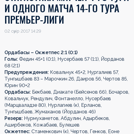
И ОДНОГО МАТЧА 14-ГО ТУРА
ПРЕМЬЕР-ЛИГИ
02 сәуір 2017 14:29
Ордабасы – Окжетпес 2:1 (0:1)
Голы:
Федин 45+1 (0:1), Нусербаев 57 (1:1), Йорданов
68 (2:1)
Предупреждения:
Ковальчук 45+2, Нургалиев 57,
Тунгышбаев 83 – Марочкин 26, Даиров 56, Чертов 85,
Юрин 90+2
Ордабасы:
Бекбаев, Диакате (Бейсенов 66), Бочаров,
Ковальчук, Рендулич, Фонтанелло, Нусербаев
(Марцваладзе 80), Нурлагиев (к), Ерланов,
Тунгышбаев, Жумаханов (Йорданов 46)
Резерв:
Нурмухаметов, Абдулин, Адырбеков,
Аширбеков, Кожабаев, Булешев
Окжетпес:
Стаменкович (к), Чертов, Генков, Еоне