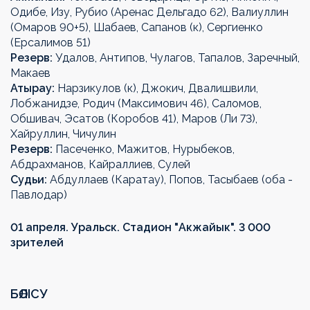
Одибе, Изу, Рубио (Аренас Дельгадо 62), Валиуллин
(Омаров 90+5), Шабаев, Сапанов (к), Сергиенко
(Ерсалимов 51)
Резерв:
Удалов, Антипов, Чулагов, Тапалов, Заречный,
Макаев
Атырау:
Нарзикулов (к), Джокич, Двалишвили,
Лобжанидзе, Родич (Максимович 46), Саломов,
Обшивач, Эсатов (Коробов 41), Маров (Ли 73),
Хайруллин, Чичулин
Резерв:
Пасеченко, Мажитов, Нурыбеков,
Абдрахманов, Кайраллиев, Сулей
Судьи:
Абдуллаев (Каратау), Попов, Тасыбаев (оба -
Павлодар)
01 апреля. Уральск. Стадион "Акжайык". 3 000
зрителей
БӨЛІСУ