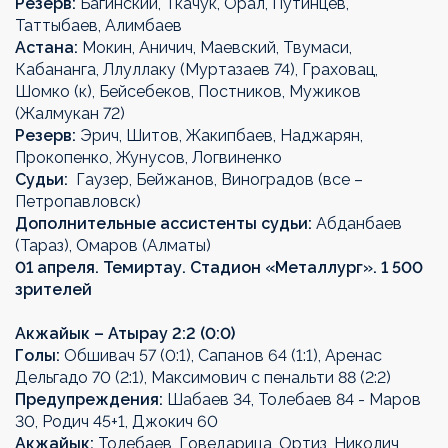
Резерв:
Багинский, Ткачук, Орал, Путинцев,
Таттыбаев, Алимбаев
Астана:
Мокин, Аничич, Маевский, Твумаси,
Кабананга, Ллуллаку (Муртазаев 74), Граховац,
Шомко (к), Бейсебеков, Постников, Мужиков
(Жалмукан 72)
Резерв:
Эрич, Шитов, Жакипбаев, Наджарян,
Прокопенко, Жунусов, Логвиненко
Судьи:
Гаузер, Бейжанов, Виноградов (все –
Петропавловск)
Дополнительные ассистенты судьи:
Абданбаев
(Тараз), Омаров (Алматы)
01 апреля. Темиртау. Стадион «Металлург». 1 500
зрителей
Акжайык – Атырау 2:2 (0:0)
Голы:
Обшивач 57 (0:1), Сапанов 64 (1:1), Аренас
Дельгадо 70 (2:1), Максимович с пенальти 88 (2:2)
Предупреждения:
Шабаев 34, Толебаев 84 - Маров
30, Родич 45+1, Джокич 60
Акжайык:
Толебаев, Говедарица, Ортиз, Николич,