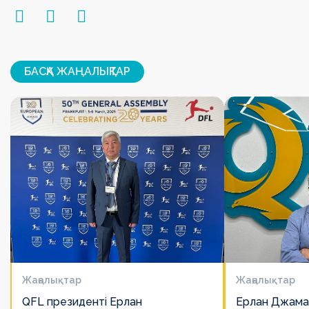
БАСҚА ЖАҢАЛЫҚТАР
Жаңалықтар
Жаңалықтар
QFL президенті Ерлан
Ерлан Джама