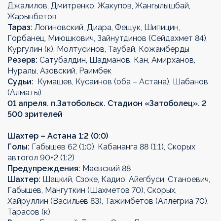
Джалилов, Дмитренко, Жакупов, Жангылышбай,
Жарынбетов
Тараз:
Логиновский, Диара, Фещук, Шипицин,
Горбанец, Миюшкович, Зайнутдинов (Сейдахмет 84),
Кургулин (к), Молтусинов, Таубай, Кожамберды
Резерв:
Сатубалдин, Шадманов, Кан, Амирханов,
Нуралы, Азовский, Раимбек
Судьи:
Кумашев, Кусаинов (оба – Астана), Шабанов
(Алматы)
01 апреля. п.Затобольск. Стадион «Затоболец». 2
500 зрителей
Шахтер –
Астана
1:2 (0:0)
Голы:
Габышев 62 (1:0), Кабананга 88 (1:1), Скорых
автогол 90+2 (1:2)
Предупреждения:
Маевский 88
Шахтер
:
Шацкий, Сзоке, Кадио, Айегбуси, Станоевич,
Габышев, Мангуткин (Шахметов 70), Скорых,
Хайруллин (Васильев 83), Тажимбетов (Аллегриа 70),
Тарасов (к)