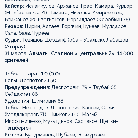
Кайсар:
Исламкулов, Аржанов, Граф, Камара, Курьор
(Нтибазонкиза 71), Ламанж, Николич, Амирсеитов,
Байжанов (к), Евстигнеев, Нарзилдаев (Коробкин 78)
Резерв:
Цирин, Алтаев, Горячий, Кукеев, Мулдаров,
Сахалбаев, Чуреев
Судьи:
Тевяшов, Дерцапф (оба – Уральск), Лабашов
(Атырау)
31 марта. Алматы. Стадион «Центральный». 14 000
зрителей
Тобол –
Тараз
1:0 (0:0)
Голы:
Деспотович 50
Предупреждения:
Деспотович 79 – Таубай 55,
Сейдахмет 86
Удаления:
Шимкович 88
Тобол
:
Непогодов, Деспотович, Кассай, Савич
(Молдакараев 71), Шимкович (к), Малый,
Мирошниченко, Мухутдинов, Сартаков, Щеткин,
Тагыберген
Резерв:
Бусурманов, Шубаев, Эльмурзаев,