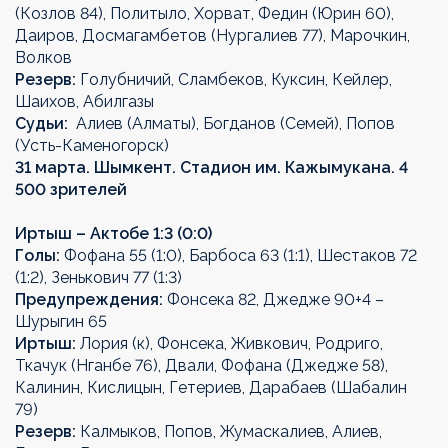
(Козлов 84), Политыло, Хорват, Федин (Юрин 60),
Даиров, Досмагамбетов (Нургалиев 77), Марочкин,
Волков
Резерв:
Голубничий, Сламбеков, Куксин, Кейлер,
Шаихов, Абилгазы
Судьи:
Алиев (Алматы), Богданов (Семей), Попов
(Усть-Каменогорск)
31 марта. Шымкент. Стадион им. Кажымукана. 4
500 зрителей
Иртыш – Актобе 1:3 (0:0)
Голы:
Фофана 55 (1:0), Барбоса 63 (1:1), Шестаков 72
(1:2), Зенькович 77 (1:3)
Предупреждения:
Фонсека 82, Джедже 90+4 –
Шурыгин 65
Иртыш:
Лория (к), Фонсека, Живкович, Родриго,
Ткачук (Нганбе 76), Двали, Фофана (Джедже 58),
Калинин, Кислицын, Гетериев, Дарабаев (Шабалин
79)
Резерв:
Калмыков, Попов, Жумаскалиев, Алиев,