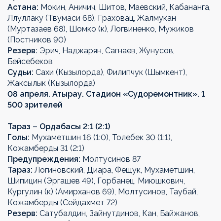
Астана:
Мокин, Аничич, Шитов, Маевский, Кабананга,
Ллуллаку (Твумаси 68), Граховац, Жалмукан
(Муртазаев 68), Шомко (к), Логвиненко, Мужиков
(Постников 90)
Резерв:
Эрич, Наджарян, Сагнаев, Жунусов,
Бейсебеков
Судьи:
Сахи (Кызылорда), Филипчук (Шымкент),
Жаксылык (Кызылорда)
08 апреля. Атырау. Стадион «Судоремонтник». 1
500 зрителей
Тараз – Ордабасы 2:1 (2:1)
Голы:
Мухаметшин 16 (1:0), Толебек 30 (1:1),
Кожамберды 31 (2:1)
Предупреждения:
Молтусинов 87
Тараз:
Логиновский, Диара, Фещук, Мухаметшин,
Шипицин (Эргашев 49), Горбанец, Миюшкович,
Кургулин (к) (Амирханов 69), Молтусинов, Таубай,
Кожамберды (Сейдахмет 72)
Резерв:
Сатубалдин, Зайнутдинов, Кан, Байжанов,