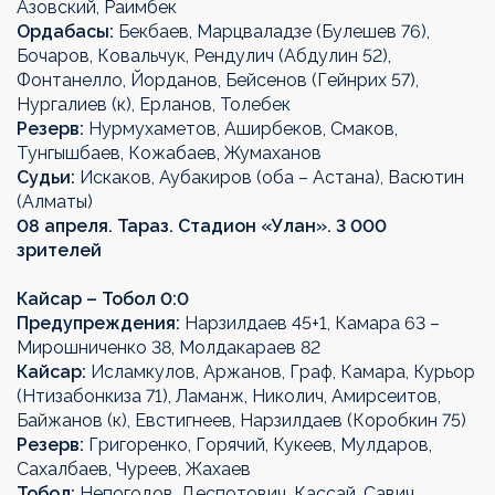
Азовский, Раимбек
Ордабасы:
Бекбаев, Марцваладзе (Булешев 76),
Бочаров, Ковальчук, Рендулич (Абдулин 52),
Фонтанелло, Йорданов, Бейсенов (Гейнрих 57),
Нургалиев (к), Ерланов, Толебек
Резерв:
Нурмухаметов, Аширбеков, Смаков,
Тунгышбаев, Кожабаев, Жумаханов
Судьи:
Искаков, Аубакиров (оба – Астана), Васютин
(Алматы)
08 апреля. Тараз. Стадион «Улан». 3 000
зрителей
Кайсар –
Тобол
0:0
Предупреждения:
Нарзилдаев 45+1, Камара 63 –
Мирошниченко 38, Молдакараев 82
Кайсар
:
Исламкулов, Аржанов, Граф, Камара, Курьор
(Нтизабонкиза 71), Ламанж, Николич, Амирсеитов,
Байжанов (к), Евстигнеев, Нарзилдаев (Коробкин 75)
Резерв:
Григоренко, Горячий, Кукеев, Мулдаров,
Сахалбаев, Чуреев, Жахаев
Тобол:
Непогодов, Деспотович, Кассай, Савич