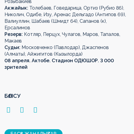
Розыбакиев
Акжайык:
Толебаев, Говедарица, Ортиз (Рубио 86),
Николич, Одибе, Изу, Аренас Дельгадо (Антипов 69),
Валиуллин, Шабаев (Шмидт 64), Сапанов (к),
Ерсалимов
Резерв:
Котляр, Перцух, Чулагов, Маров, Тапалов,
Макаев
Судьи:
Московченко (Павлодар), Джаспенов
(Алматы), Айжигитов (Кызылорда)
08 апреля. Актобе. Стадион ОДЮШОР. 3 000
зрителей
БӨЛІСУ
БАСҚА ЖАҢАЛЫҚТАР