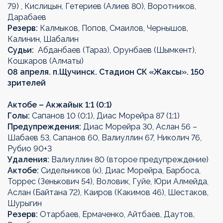
79) , Кислицын, Гетериев (Алиев 80), Воротников,
Дарабаев
Резерв:
Калмыков, Попов, Смаилов, Чернышов,
Калинин, Шабалин
Судьи:
Абданбаев (Тараз), Орунбаев (Шымкент),
Кошкаров (Алматы)
08 апреля. п.Щучинск. Стадион СК «Жаксы». 150
зрителей
Актобе – Акжайык 1:1 (0:1)
Голы:
Сапанов 10 (0:1), Диас Морейра 87 (1:1)
Предупреждения:
Диас Морейра 30, Аслан 56 –
Шабаев 53, Сапанов 60, Валиуллин 67, Николич 76,
Рубио 90+3
Удаления:
Валиуллин 80 (второе предупреждение)
Актобе:
Сидельников (к), Диас Морейра, Барбоса,
Торрес (Зенькович 54), Воловик, Гуйе, Юри Алмейда,
Аслан (Байтана 72), Каиров (Какимов 46), Шестаков,
Шурыгин
Резерв:
Отарбаев, Ермаченко, Айтбаев, Даутов,