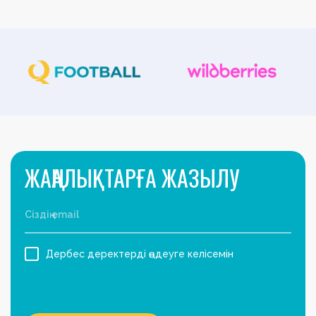
ЖАҢАЛЫҚТАРҒА ЖАЗЫЛУ
Дербес деректерді өңдеуге келісемін