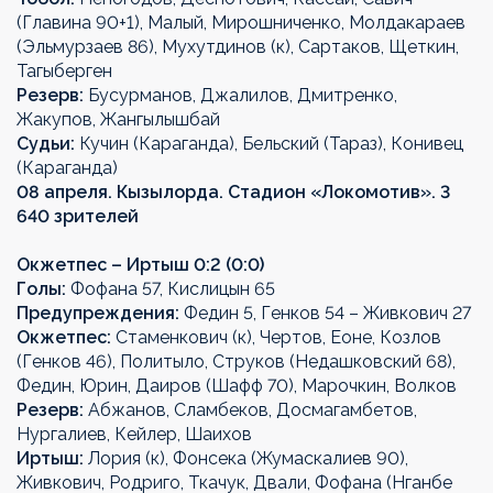
(Главина 90+1), Малый, Мирошниченко, Молдакараев
(Эльмурзаев 86), Мухутдинов (к), Сартаков, Щеткин,
Тагыберген
Резерв:
Бусурманов, Джалилов, Дмитренко,
Жакупов, Жангылышбай
Судьи:
Кучин (Караганда), Бельский (Тараз), Конивец
(Караганда)
08 апреля. Кызылорда. Стадион «Локомотив». 3
640 зрителей
Окжетпес
–
Иртыш
0:2 (0:0)
Голы:
Фофана 57, Кислицын 65
Предупреждения:
Федин 5, Генков 54 – Живкович 27
Окжетпес
:
Стаменкович (к), Чертов, Еоне, Козлов
(Генков 46), Политыло, Струков (Недашковский 68),
Федин, Юрин, Даиров (Шафф 70), Марочкин, Волков
Резерв:
Абжанов, Сламбеков, Досмагамбетов,
Нургалиев, Кейлер, Шаихов
Иртыш:
Лория (к), Фонсека (Жумаскалиев 90),
Живкович, Родриго, Ткачук, Двали, Фофана (Нганбе