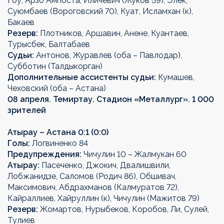
Гоу, Арзо Ампоста, Иличевич (Жуков 59), Элек,
Суюмбаев (Вороговский 70), Куат, Исламхан (к),
Бакаев
Резерв:
Плотников, Аршавин, Анене, Куантаев,
Турысбек, Балтабаев
Судьи:
Антонов, Журавлев (оба – Павлодар),
Субботин (Талдыкорган)
Дополнительные ассистенты судьи:
Кумашев,
Чеховский (оба – Астана)
08 апреля. Темиртау. Стадион «Металлург». 1 000
зрителей
Атырау – Астана 0:1 (0:0)
Голы:
Логвиненко 84
Предупреждения:
Чичулин 10 – Жалмукан 60
Атырау:
Пасеченко, Джокич, Двалишвили,
Лобжанидзе, Саломов (Родич 86), Обшивач,
Максимович, Абдрахманов (Калмуратов 72),
Кайраллиев, Хайруллин (к), Чичулин (Мажитов 79)
Резерв:
Жомартов, Нурыбеков, Коробов, Ли, Сулей,
Тулиев