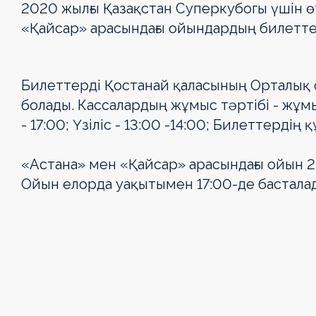
2020 жылғы Қазақстан Суперкубогы үшін 
«Қайсар» арасындағы ойындардың билеттер
Билеттерді Қостанай қаласының Орталық с
болады. Кассалардың жұмыс тәртібі - жұмыс
- 17:00; Үзіліс - 13:00 -14:00; Билеттердің 
«Астана» мен «Қайсар» арасындағы ойын 2
Ойын елорда уақытымен 17:00-де бастала