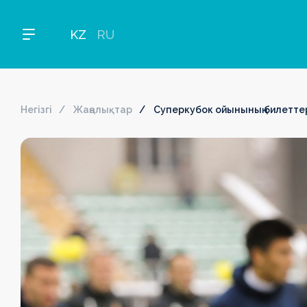
KZ
RU
Негізгі
Жаңалықтар
Суперкубок ойынының билетте