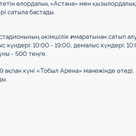
өтетін елордалық «Астана» мен қызылордалық
і сатыла бастады.
тадионының әкімшілік ғимаратынан сатып алу
 күндері: 10:00 - 19:00, демалыс күндері: 10
құны - 500 теңге.
9 ақпан күні «Тобыл Арена» манежінде өтеді.
ды.