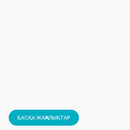
БАСҚА ЖАҢАЛЫҚТАР