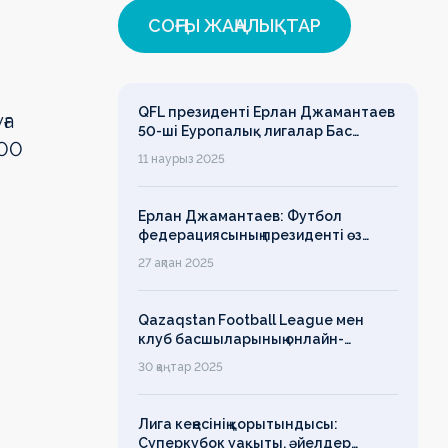
СОҢҒЫ ЖАҢАЛЫҚТАР
QFL президенті Ерлан Джамантаев
ға
50-ші Еуропалық лигалар Бас
:00
ассамблеясына қатысты
11 наурыз 2025
Ерлан Джамантаев: Футбол
федерациясының президенті өз
есімін қадірлейтінін айтқан еді,
27 ақпан 2025
алайда оның сөзі түкке тұрмайды!
Qazaqstan Football League мен
клуб басшыларының онлайн-
конференциясының қорытындысы
30 қаңтар 2025
бойынша баспасөз-релизі
Лига кеңесінің қорытындысы:
Суперкубок уақыты, әйелдер