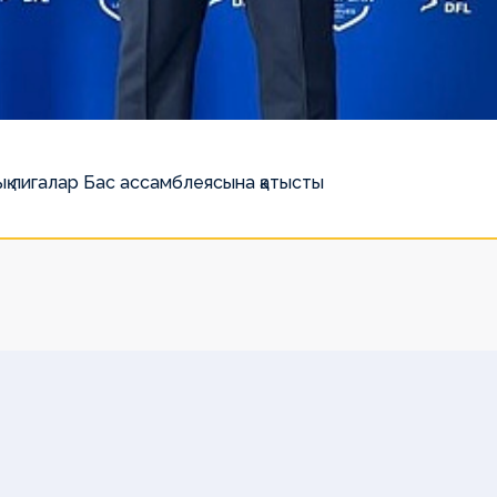
қ лигалар Бас ассамблеясына қатысты