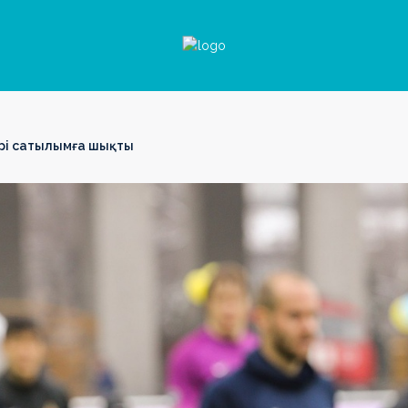
рі сатылымға шықты