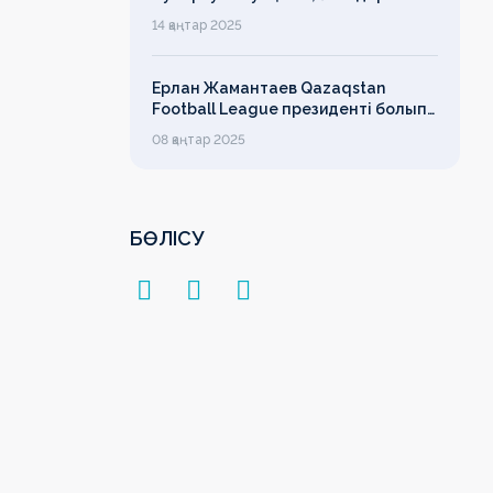
футболының дамуы, легионерлерге
14 қаңтар 2025
лимит
Ерлан Жамантаев Qazaqstan
Football League президенті болып
сайланды
08 қаңтар 2025
БӨЛІСУ