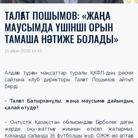
ТАЛҒАТ ПОШЫМОВ: «ЖАҢА
МАУСЫМДА ҮШІНШІ ОРЫН
ТАМАША НӘТИЖЕ БОЛАДЫ»
16 ақпан 2016 14:43
Алдағы тұрған мақсаттар туралы ҚКФЛ-дың ресми
сайтына клуб директоры Талғат Пошымов айтып
берді.
- Талғат Батырханұлы, жаңа маусымға дайындық
қалай өтуде?
- Оңтүстік Қазақстан облысындағы Бірбөлек деген
жерде оқу-жаттығу жиынын өткізіп жатырмыз.
Команда сапында 35 футболшы жүр. ОЖЖ екі аптаға