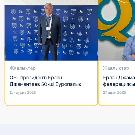
Жаңалықтар
Жаңалықтар
QFL президенті Ерлан
Ерлан Джама
Джамантаев 50-ші Еуропалық
федерациясы
лигалар Бас ассамблеясына
есімін қадірлей
11 наурыз 2025
27 ақпан 2025
қатысты
алайда оның 