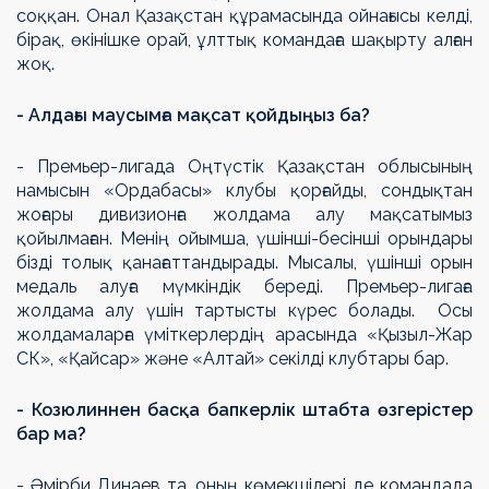
соққан. Онал Қазақстан құрамасында ойнағысы келді,
бірақ, өкінішке орай, ұлттық командаға шақырту алған
жоқ.
- Алдағы маусымға мақсат қойдыңыз ба?
- Премьер-лигада Оңтүстік Қазақстан облысының
намысын «Ордабасы» клубы қорғайды, сондықтан
жоғары дивизионға жолдама алу мақсатымыз
қойылмаған. Менің ойымша, үшінші-бесінші орындары
бізді толық қанағаттандырады. Мысалы, үшінші орын
медаль алуға мүмкіндік береді. Премьер-лигаға
жолдама алу үшін тартысты күрес болады. Осы
жолдамаларға үміткерлердің арасында «Қызыл-Жар
СК», «Қайсар» және «Алтай» секілді клубтары бар.
- Козюлиннен басқа бапкерлік штабта өзгерістер
бар ма?
- Әмірби Динаев та, оның көмекшілері де командада