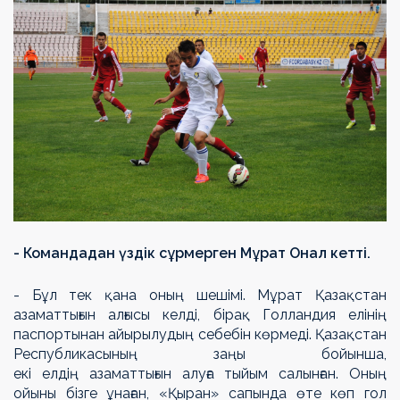
- Командадан үздік сұрмерген Мұрат Онал кетті.
- Бұл тек қана оның шешімі. Мұрат Қазақстан
азаматтығын алғысы келді, бірақ Голландия елінің
паспортынан айырылудың себебін көрмеді.
Қазақстан
Республикасының заңы бойынша,
екі елдің азаматтығын алуға тыйым салынған
. Оның
ойыны бізге ұнаған, «Қыран» сапында өте көп гол