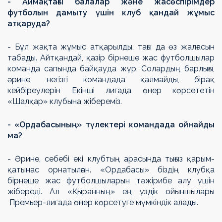
- Аймақтағы балалар және жасөспірімдер
футболын дамыту үшін клуб қандай жұмыс
атқаруда?
- Бұл жақта жұмыс атқарылды, тағы да өз жалғасын
табады. Айтқандай, қазір бірнеше жас футболшылар
команда сапында байқауда жүр. Солардың барлығы,
әрине, негізгі командада қалмайды, бірақ
кейбіреулерін Екінші лигада өнер көрсететін
«Шалқар» клубына жібереміз.
- «Ордабасының» түлектері командада ойнайды
ма?
- Әрине, себебі екі клубтың арасында тығыз қарым-
қатынас орнатылған. «Ордабасы» біздің клубқа
бірнеше жас футболшыларын тәжірибе алу үшін
жібереді. Ал «Қыранның» ең үздік ойыншылары
Премьер-лигада өнер көрсетуге мүмкіндік алады.