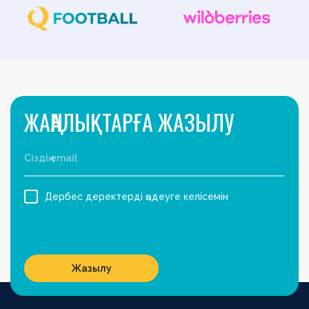
ЖАҢАЛЫҚТАРҒА ЖАЗЫЛУ
Дербес деректерді өңдеуге келісемін
Жазылу