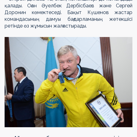
қалады. Оған Әуелбек Дербісбаев және Сергей
Доронин көмектеседі. Бақыт Күшенов жастар
командасының дамуы бағдарламаның жетекшісі
ретінде өз жұмысын жалғастырады.