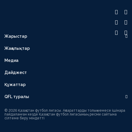
Жарыстар
OLIMPBET ПРЕМЬЕР-ЛИГА
Жаңалықтар
1XBET БІРІНШІ ЛИГА
Медиа
OLIMPBET КУБОК
ЕКІНШІ ЛИГА
Дайджест
OLIMPBET СУПЕРКУБОК
Құжаттар
ӘЙЕЛДЕР ЛИГАСЫ
QFL туралы
ӘЙЕЛДЕР КУБОГЫ
Басшылық
1ХВЕТ ЛИГА КУБОГЫ
© 2026 Қазақстан футбол лигасы. Ақпараттарды толық немесе ішінара
пайдаланған кезде Қазақстан футбол лигасының ресми сайтына
сілтеме беру міндетті