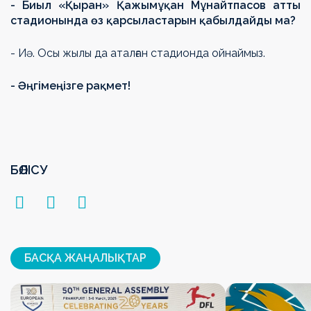
- Биыл «Қыран» Қажымұқан Мұнайтпасов атты
стадионында өз қарсыластарын қабылдайды ма?
- Иә. Осы жылы да аталған стадионда ойнаймыз.
- Әңгімеңізге рақмет!
БӨЛІСУ
БАСҚА ЖАҢАЛЫҚТАР