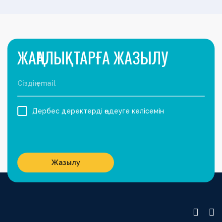
ЖАҢАЛЫҚТАРҒА ЖАЗЫЛУ
Дербес деректерді өңдеуге келісемін
Жазылу