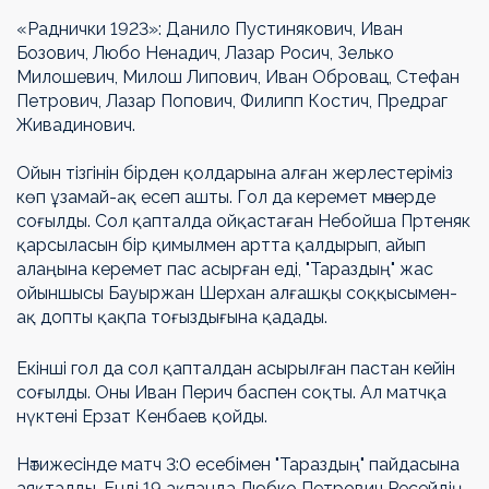
«Раднички 1923»: Данило Пустинякович, Иван
Бозович, Любо Ненадич, Лазар Росич, Зелько
Милошевич, Милош Липович, Иван Обровац, Стефан
Петрович, Лазар Попович, Филипп Костич, Предраг
Живадинович.
Ойын тізгінін бірден қолдарына алған жерлестеріміз
көп ұзамай-ақ есеп ашты. Гол да керемет мәнерде
соғылды. Сол қапталда ойқастаған Небойша Пртеняк
қарсыласын бір қимылмен артта қалдырып, айып
алаңына керемет пас асырған еді, "Тараздың" жас
ойыншысы Бауыржан Шерхан алғашқы соққысымен-
ақ допты қақпа тоғыздығына қадады.
Екінші гол да сол қапталдан асырылған пастан кейін
соғылды. Оны Иван Перич баспен соқты. Ал матчқа
нүктені Ерзат Кенбаев қойды.
Нәтижесінде матч 3:0 есебімен "Тараздың" пайдасына
аяқталды. Енді 19 ақпанда Любко Петрович Ресейдің