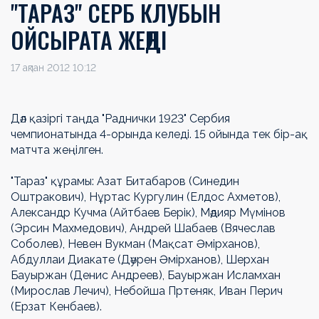
"ТАРАЗ" СЕРБ КЛУБЫН
ОЙСЫРАТА ЖЕҢДІ
17 ақпан 2012 10:12
Дәл қазіргі таңда "Раднички 1923" Сербия
чемпионатында 4-орында келеді. 15 ойында тек бір-ақ
матчта жеңілген.
"Тараз" құрамы: Азат Битабаров (Синедин
Оштракович), Нұртас Кургулин (Елдос Ахметов),
Александр Кучма (Айтбаев Берік), Мәдияр Мүмінов
(Эрсин Махмедович), Андрей Шабаев (Вячеслав
Соболев), Невен Вукман (Мақсат Әмірханов),
Абдуллаи Диакате (Дәурен Әмірханов), Шерхан
Бауыржан (Денис Андреев), Бауыржан Исламхан
(Мирослав Лечич), Небойша Пртеняк, Иван Перич
(Ерзат Кенбаев).