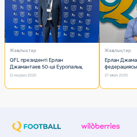
Жаңалықтар
Жаңалықтар
QFL президенті Ерлан
Ерлан Джама
Джамантаев 50-ші Еуропалық
федерациясы
лигалар Бас ассамблеясына
есімін қадірлей
11 наурыз 2025
27 ақпан 2025
қатысты
алайда оның 