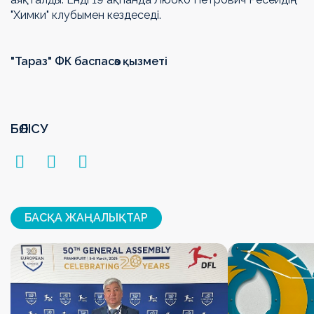
"Химки" клубымен кездеседі.
"Тараз" ФК баспасөз қызметі
БӨЛІСУ
БАСҚА ЖАҢАЛЫҚТАР