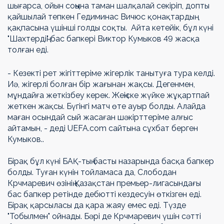
шығарса, ойын соңына таман шалқалай секіріп, допты
қайшылай тепкен Гедиминас Вичюс қонақтардың
қақпасына үшінші голды соқты. Айта кетейік, бұл күні
"Шахтердің" бас бапкері Виктор Кумыков 49 жасқа
толған еді.
- Кезекті рет жігіттеріме жігерлік танытуға тура келді.
Иә, жігерлі болған бір жағынан жақсы. Дегенмен,
мұндайға жеткізбеу керек. Жеңіске жүйке жұқартпай
жеткен жақсы. Бүгінгі матч өте ауыр болды. Алайда
маған осындай сый жасаған шәкірттеріме алғыс
айтамын, - деді UEFA.com сайтына сұхбат берген
Кумыков..
Бірақ бұл күні БАҚ-тың басты назарында басқа бапкер
болды. Туған күнін тойламаса да, Слободан
Крчмаревич өзінің Қазақстан премьер-лигасындағы
бас бапкер ретінде дебютті кездесуін өткізген еді.
Бірақ қарсыласы да қара жаяу емес еді. Түзде
"Тобылмен" ойнады. Бәрі де Крчмаревич үшін сәтті