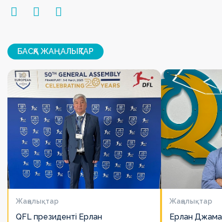
БАСҚА ЖАҢАЛЫҚТАР
Жаңалықтар
Жаңалықтар
QFL президенті Ерлан
Ерлан Джама