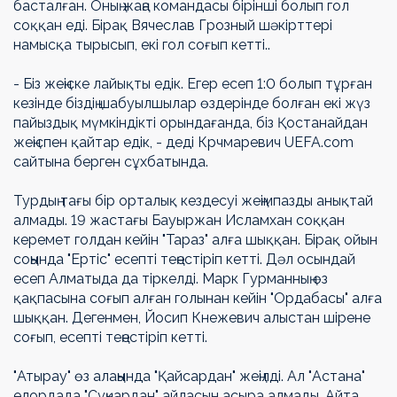
басталған. Оның жаңа командасы бірінші болып гол
соққан еді. Бірақ Вячеслав Грозный шәкірттері
намысқа тырысып, екі гол соғып кетті..
- Біз жеңіске лайықты едік. Егер есеп 1:0 болып тұрған
кезінде біздің шабуылшылар өздерінде болған екі жүз
пайыздық мүмкіндікті орындағанда, біз Қостанайдан
жеңіспен қайтар едік, - деді Крчмаревич UEFA.com
сайтына берген сұхбатында.
Турдың тағы бір орталық кездесуі жеңімпазды анықтай
алмады. 19 жастағы Бауыржан Исламхан соққан
керемет голдан кейін "Тараз" алға шыққан. Бірақ ойын
соңында "Ертіс" есепті теңестіріп кетті. Дәл осындай
есеп Алматыда да тіркелді. Марк Гурманның өз
қақпасына соғып алған голынан кейін "Ордабасы" алға
шыққан. Дегенмен, Йосип Кнежевич алыстан шірене
соғып, есепті теңестіріп кетті.
"Атырау" өз алаңында "Қайсардан" жеңілді. Ал "Астана"
елордада "Сұңқардан" айласын асыра алмады. Айта