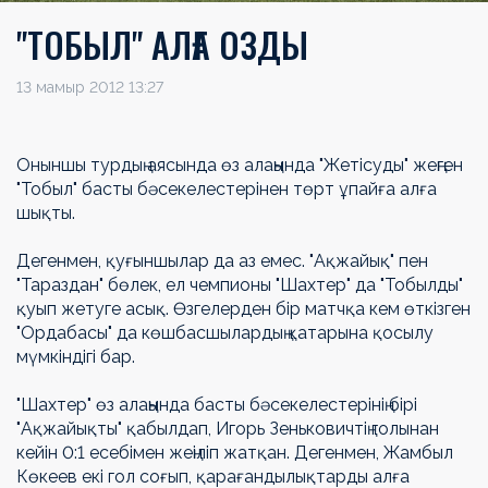
"ТОБЫЛ" АЛҒА ОЗДЫ
13 мамыр 2012 13:27
Оныншы турдың аясында өз алаңында "Жетісуды" жеңген
"Тобыл" басты бәсекелестерінен төрт ұпайға алға
шықты.
Дегенмен, қуғыншылар да аз емес. "Ақжайық" пен
"Тараздан" бөлек, ел чемпионы "Шахтер" да "Тобылды"
қуып жетуге асық. Өзгелерден бір матчқа кем өткізген
"Ордабасы" да көшбасшылардың қатарына қосылу
мүмкіндігі бар.
"Шахтер" өз алаңында басты бәсекелестерінің бірі
"Ақжайықты" қабылдап, Игорь Зеньковичтің голынан
кейін 0:1 есебімен жеңіліп жатқан. Дегенмен, Жамбыл
Көкеев екі гол соғып, қарағандылықтарды алға