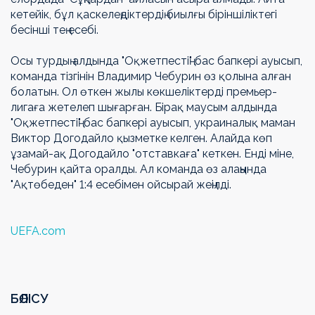
кетейік, бұл қаскелеңдіктердің биылғы біріншіліктегі
бесінші тең есебі.
Осы турдың алдында "Оқжетпестің" бас бапкері ауысып,
команда тізгінін Владимир Чебурин өз қолына алған
болатын. Ол өткен жылы көкшеліктерді премьер-
лигаға жетелеп шығарған. Бірақ маусым алдында
"Оқжетпестің" бас бапкері ауысып, украиналық маман
Виктор Догодайло қызметке келген. Алайда көп
ұзамай-ақ Догодайло "отставкаға" кеткен. Енді міне,
Чебурин қайта оралды. Ал команда өз алаңында
"Ақтөбеден" 1:4 есебімен ойсырай жеңілді.
UEFA.com
БӨЛІСУ