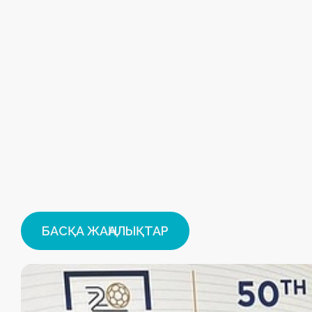
БАСҚА ЖАҢАЛЫҚТАР