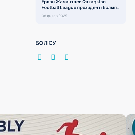
Ерлан Жамантаев Qazaqstan
Football League президенті болып
сайланды
08 қаңтар 2025
БӨЛІСУ