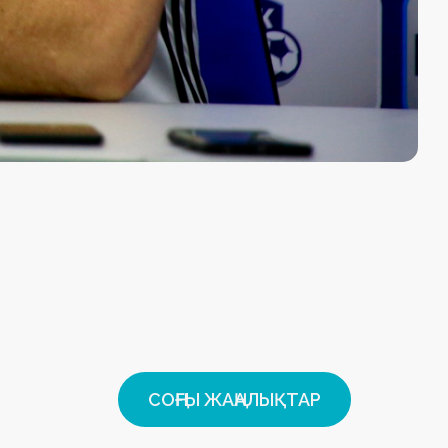
СОҢҒЫ ЖАҢАЛЫҚТАР