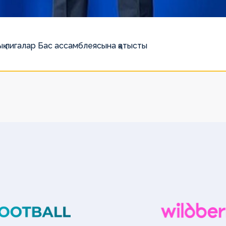
қ лигалар Бас ассамблеясына қатысты