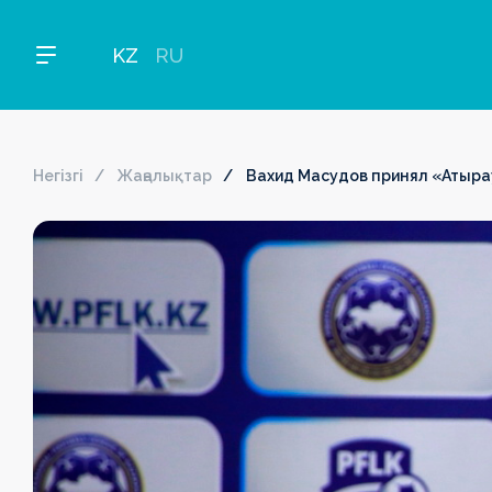
KZ
RU
Негізгі
Жаңалықтар
Вахид Масудов принял «Атыра