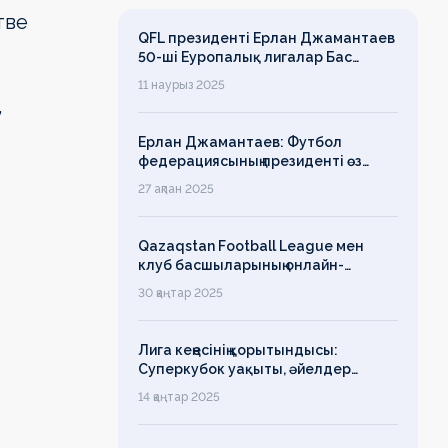
тве
QFL президенті Ерлан Джамантаев
50-ші Еуропалық лигалар Бас
ассамблеясына қатысты
11 наурыз 2025
,
Ерлан Джамантаев: Футбол
федерациясының президенті өз
есімін қадірлейтінін айтқан еді,
27 ақпан 2025
алайда оның сөзі түкке тұрмайды!
Qazaqstan Football League мен
клуб басшыларының онлайн-
конференциясының қорытындысы
30 қаңтар 2025
бойынша баспасөз-релизі
Лига кеңесінің қорытындысы:
Суперкубок уақыты, әйелдер
футболының дамуы, легионерлерге
14 қаңтар 2025
лимит