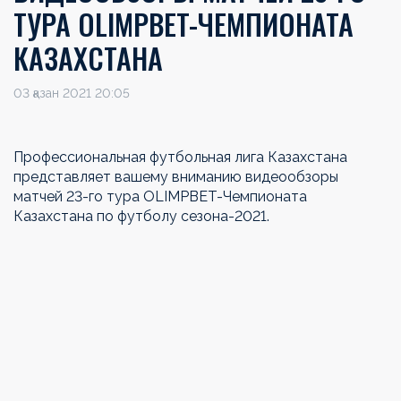
ТУРА OLIMPBET-ЧЕМПИОНАТА
КАЗАХСТАНА
03 қазан 2021 20:05
Профессиональная футбольная лига Казахстана
представляет вашему вниманию видеообзоры
матчей 23-го тура OLIMPBET-Чемпионата
Казахстана по футболу сезона-2021.