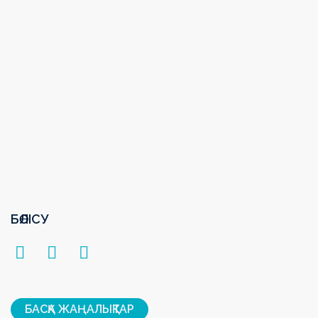
БӨЛІСУ
БАСҚА ЖАҢАЛЫҚТАР