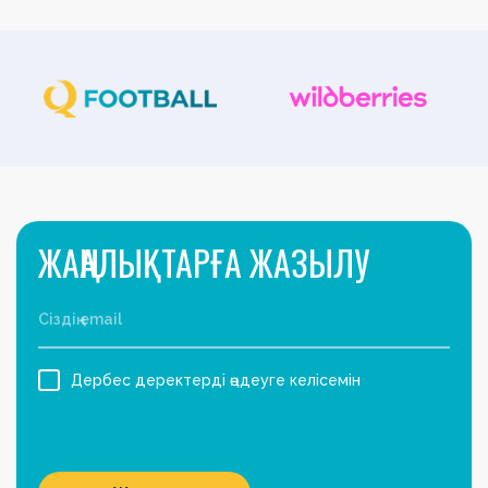
ЖАҢАЛЫҚТАРҒА ЖАЗЫЛУ
Дербес деректерді өңдеуге келісемін