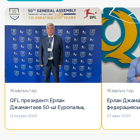
Жаңалықтар
Жаңалықтар
QFL президенті Ерлан
Ерлан Джама
Джамантаев 50-ші Еуропалық
федерациясы
лигалар Бас ассамблеясына
есімін қадірлей
11 наурыз 2025
27 ақпан 2025
қатысты
алайда оның 