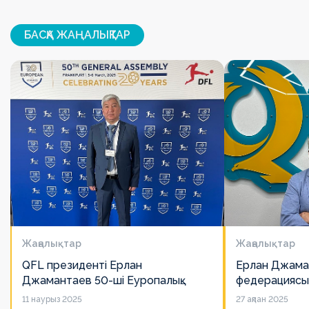
БАСҚА ЖАҢАЛЫҚТАР
Жаңалықтар
Жаңалықтар
QFL президенті Ерлан
Ерлан Джама
Джамантаев 50-ші Еуропалық
федерациясы
лигалар Бас ассамблеясына
есімін қадірлей
11 наурыз 2025
27 ақпан 2025