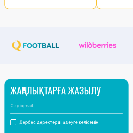
қатысты
алайда оның 
ЖАҢАЛЫҚТАРҒА ЖАЗЫЛУ
Дербес деректерді өңдеуге келісемін