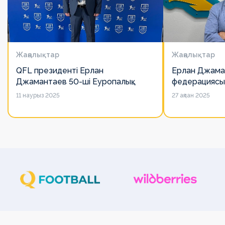
Жаңалықтар
Жаңалықтар
QFL президенті Ерлан
Ерлан Джама
Джамантаев 50-ші Еуропалық
федерациясы
лигалар Бас ассамблеясына
есімін қадірлей
11 наурыз 2025
27 ақпан 2025
қатысты
алайда оның 