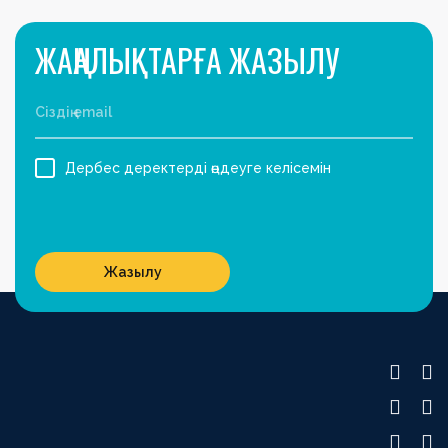
ЖАҢАЛЫҚТАРҒА ЖАЗЫЛУ
Дербес деректерді өңдеуге келісемін
Жазылу