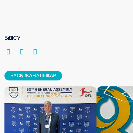
БӨЛІСУ
БАСҚА ЖАҢАЛЫҚТАР