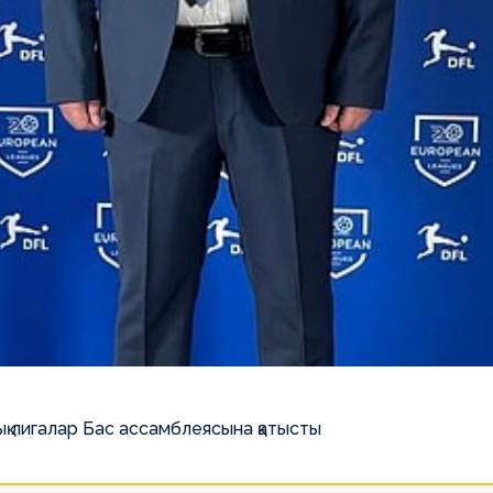
қ лигалар Бас ассамблеясына қатысты