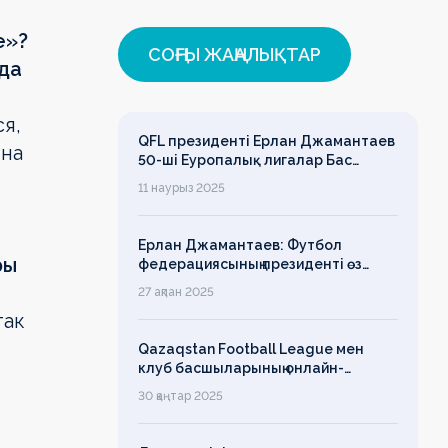
е»?
СОҢҒЫ ЖАҢАЛЫҚТАР
нда
я,
QFL президенті Ерлан Джамантаев
 на
50-ші Еуропалық лигалар Бас
ассамблеясына қатысты
11 наурыз 2025
Ерлан Джамантаев: Футбол
ры
федерациясының президенті өз
есімін қадірлейтінін айтқан еді,
27 ақпан 2025
алайда оның сөзі түкке тұрмайды!
так
Qazaqstan Football League мен
клуб басшыларының онлайн-
конференциясының қорытындысы
30 қаңтар 2025
бойынша баспасөз-релизі