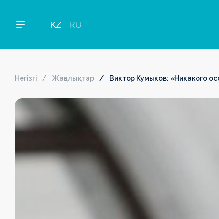
KZ
RU
Негізгі
Жаңалықтар
Виктор Кумыков: «Никакого ос