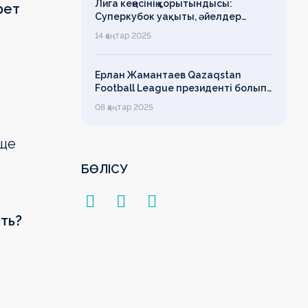
Лига кеңесінің қорытындысы:
рет
Суперкубок уақыты, әйелдер
футболының дамуы, легионерлерге
14 қаңтар 2025
лимит
Ерлан Жамантаев Qazaqstan
Football League президенті болып
сайланды
08 қаңтар 2025
бще
БӨЛІСУ
ть?