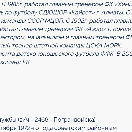
 В 1985г. работал главным тренером ФК «Хим
ель по футболу СДЮШОР «Кайрат» г. Алматы. С
й команды СССР МЦОП. С 1992г. работал главн
работал главным тренером ФК «Ажар» г. Кокше
иректором, начальником и главным тренером Ф
лавный тренер штатной команды ЦСКА МОРК.
мента детско-юношеского футбола ФФК. В 20
команд РК.
жбы (в/ч - 2466 - Погранвойска)
ктября 1972-го года советским районным