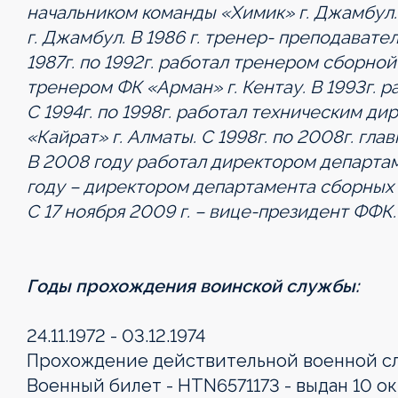
начальником команды «Химик» г. Джамбул.
г. Джамбул. В 1986 г. тренер- преподават
1987г. по 1992г. работал тренером сборно
тренером ФК «Арман» г. Кентау. В 1993г. 
С 1994г. по 1998г. работал техническим д
«Кайрат» г. Алматы. С 1998г. по 2008г. г
В 2008 году работал директором департа
году – директором департамента сборных 
С 17 ноября 2009 г. – вице-президент ФФК.
Годы прохождения воинской службы:
24.11.1972 - 03.12.1974
Прохождение действительной военной слу
Военный билет - HTN6571173 - выдан 10 о