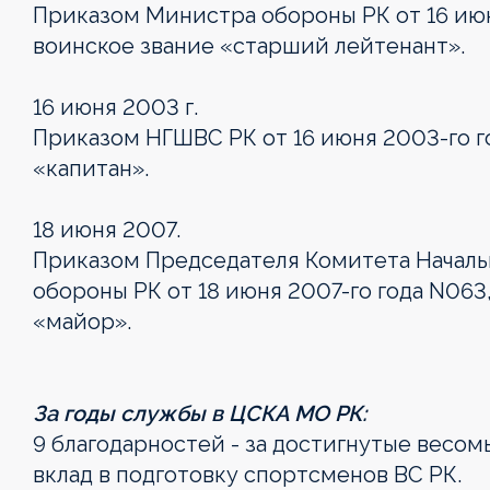
Приказом Министра обороны РК от 16 июн
воинское звание «старший лейтенант».
16 июня 2003 г.
Приказом НГШВС РК от 16 июня 2003-го г
«капитан».
18 июня 2007.
Приказом Председателя Комитета Началь
обороны РК от 18 июня 2007-го года N06
«майор».
OLIMPBET
1XBET
OLIMPBET
ЕКІНШІ
OLIMPBET
ӘЙЕЛДЕР
ӘЙЕЛДЕР
1ХВЕТ
Басшылық
ПРЕМЬЕР-
БІРІНШІ
КУБОК
ЛИГА
СУПЕРКУБОК
ЛИГАСЫ
КУБОГЫ
ЛИГА
ЛИГА
ЛИГА
КУБОГЫ
За годы службы в ЦСКА МО РК:
Жаңалықтар
Жаңалықтар
Жаңалықтар
Жаңалықтар
Жаңалықтар
9 благодарностей - за достигнутые весо
Жаңалықтар
Жаңалықтар
Жаңалықтар
Күнтізбе
Күнтізбе
Күнтізбе
Күнтізбе
Күнтізбе
вклад в подготовку спортсменов ВС РК.