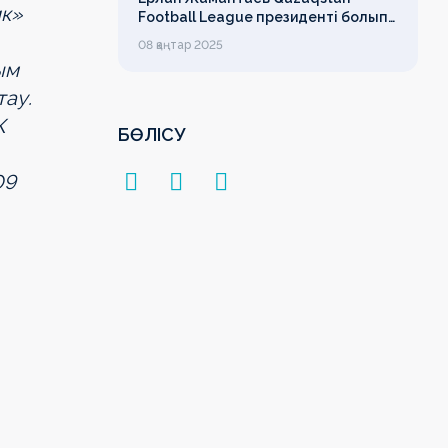
ик»
Football League президенті болып
сайланды
08 қаңтар 2025
ым
тау.
К
БӨЛІСУ
09