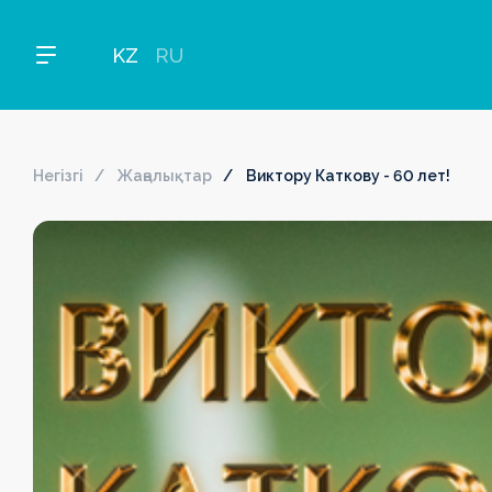
KZ
RU
Негізгі
Жаңалықтар
Виктору Каткову - 60 лет!