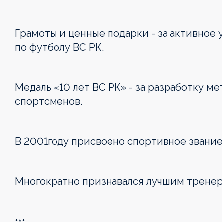
Күнтізбе
Күнтізбе
Күнтізбе
Турнир
Турнир
Турнир
Турнир
Турнир
Турнир
Турнир
кестесі
кестесі
кестесі
кестесі
кестесі
Турнир
Грамоты и ценные подарки - за активное
кестесі
кестесі
кестесі
по футболу ВС РК.
Клубтар
Клубтар
Клубтар
Клубтар
Клубтар
Клубтар
Клубтар
Клубтар
Медиа
Медиа
Медиа
Медиа
Медиа
Медиа
Медиа
Медиа
Медаль «10 лет ВС РК» - за разработку м
спортсменов.
В 2001году присвоено спортивное звание
Многократно признавался лучшим тренер