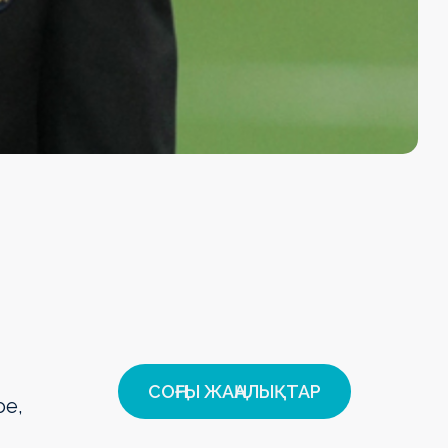
СОҢҒЫ ЖАҢАЛЫҚТАР
ое,