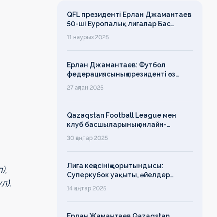
QFL президенті Ерлан Джамантаев
50-ші Еуропалық лигалар Бас
ассамблеясына қатысты
11 наурыз 2025
Ерлан Джамантаев: Футбол
федерациясының президенті өз
есімін қадірлейтінін айтқан еді,
27 ақпан 2025
алайда оның сөзі түкке тұрмайды!
Qazaqstan Football League мен
клуб басшыларының онлайн-
конференциясының қорытындысы
30 қаңтар 2025
бойынша баспасөз-релизі
Лига кеңесінің қорытындысы:
),
Суперкубок уақыты, әйелдер
л).
футболының дамуы, легионерлерге
14 қаңтар 2025
лимит
Ерлан Жамантаев Qazaqstan