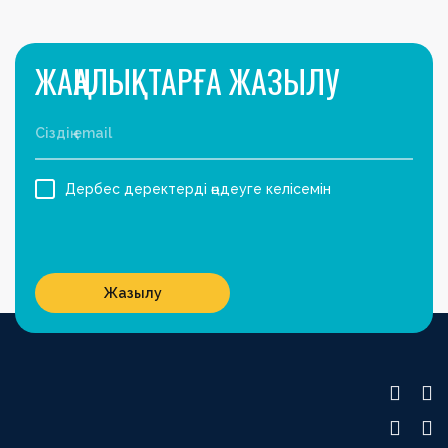
ЖАҢАЛЫҚТАРҒА ЖАЗЫЛУ
Дербес деректерді өңдеуге келісемін
Жазылу