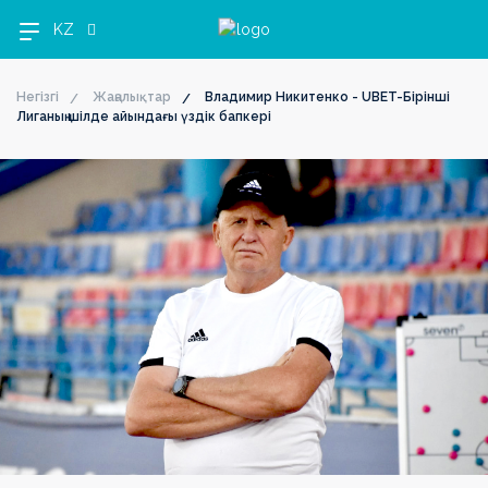
KZ
Негізгі
Жаңалықтар
Владимир Никитенко - UBET-Бірінші
Лиганың шілде айындағы үздік бапкері
OLIMPBET
1XBET
OLIMPBET
ЕКІНШІ
OLIMPBET
ӘЙЕЛДЕР
ӘЙЕЛДЕР
1ХВЕТ
Басшылық
ПРЕМЬЕР-
БІРІНШІ
КУБОК
ЛИГА
СУПЕРКУБОК
ЛИГАСЫ
КУБОГЫ
ЛИГА
ЛИГА
ЛИГА
КУБОГЫ
Жаңалықтар
Жаңалықтар
Жаңалықтар
Жаңалықтар
Жаңалықтар
Жаңалықтар
Жаңалықтар
Жаңалықтар
Күнтізбе
Күнтізбе
Күнтізбе
Күнтізбе
Күнтізбе
Күнтізбе
Күнтізбе
Күнтізбе
Турнир
Турнир
Турнир
Турнир
Турнир
Турнир
Турнир
кестесі
кестесі
кестесі
кестесі
кестесі
Турнир
кестесі
кестесі
кестесі
Клубтар
Клубтар
Клубтар
Клубтар
Клубтар
Клубтар
Клубтар
Клубтар
Медиа
Медиа
Медиа
Медиа
Медиа
Медиа
Медиа
Медиа