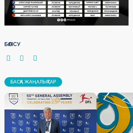
БӨЛІСУ
БАСҚА ЖАҢАЛЫҚТАР