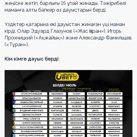
жеңіске жетіп, барлығы 15 ұпай жинады. Тәжірибелі
маманға алты бапкер өз дауыстарын берді.
Үздіктер қатарына екі дауыстан жинаған үш маман
кірді. Олар Эдуард Глазунов («Жас Қыран»), Игорь
Прохницкий («Ақжайық») және Александр Фамильцев
(«Тұран»).
Кім кімге дауыс берді: