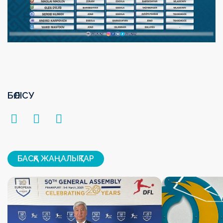
БӨЛІСУ
БАСҚА ЖАҢАЛЫҚТАР