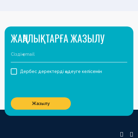
ЖАҢАЛЫҚТАРҒА ЖАЗЫЛУ
Дербес деректерді өңдеуге келісемін
Жазылу