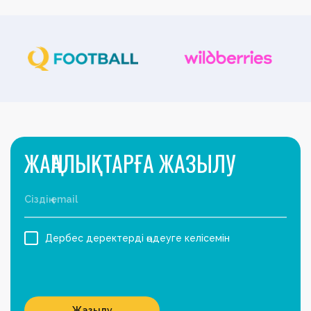
ЖАҢАЛЫҚТАРҒА ЖАЗЫЛУ
Дербес деректерді өңдеуге келісемін
Жазылу