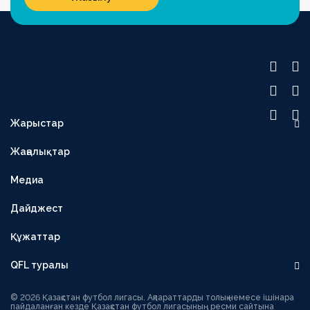
Жарыстар
OLIMPBET ПРЕМЬЕР-ЛИГА
Жаңалықтар
1XBET БІРІНШІ ЛИГА
Медиа
OLIMPBET КУБОК
ЕКІНШІ ЛИГА
Дайджест
OLIMPBET СУПЕРКУБОК
Құжаттар
ӘЙЕЛДЕР ЛИГАСЫ
QFL туралы
ӘЙЕЛДЕР КУБОГЫ
Басшылық
1ХВЕТ ЛИГА КУБОГЫ
© 2026 Қазақстан футбол лигасы. Ақпараттарды толық немесе ішінара
пайдаланған кезде Қазақстан футбол лигасының ресми сайтына