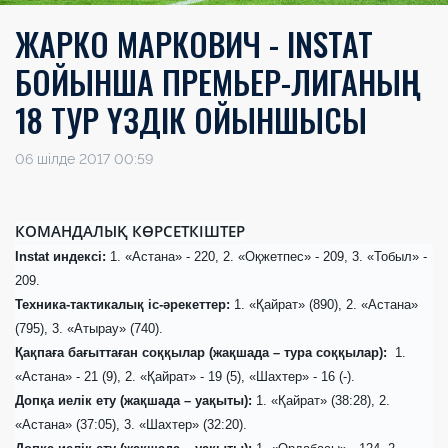
ЖАРКО МАРКОВИЧ - INSTAT
БОЙЫНША ПРЕМЬЕР-ЛИГАНЫҢ
18 ТУР ҮЗДІК ОЙЫНШЫСЫ
06 шілде 2017 00:59
КОМАНДАЛЫҚ КӨРСЕТКІШТЕР
Instat индексі:
1. «Астана» - 220, 2. «Оқжетпес» - 209, 3. «Тобыл» -
209.
Техника-тактикалық іс-әрекеттер:
1. «Қайрат» (890), 2. «Астана»
(795), 3. «Атырау» (740).
Қақпаға бағыттаған соққылар (жақшада – тура соққылар):
1.
«Астана» - 21 (9), 2. «Қайрат» - 19 (5), «Шахтер» - 16 (-).
Допқа иелік ету (жақшада – уақыты):
1. «Қайрат» (38:28), 2.
«Астана» (37:05), 3. «Шахтер» (32:20).