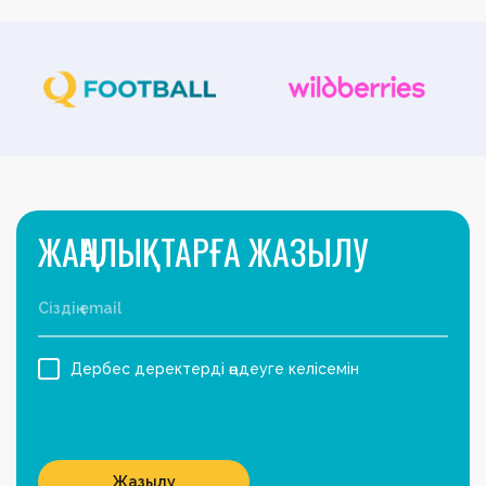
ЖАҢАЛЫҚТАРҒА ЖАЗЫЛУ
Дербес деректерді өңдеуге келісемін
Жазылу