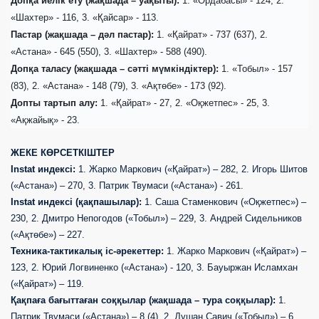
Допқа иелік ету (жақшада – уақыты):
1. «Ордабасы» - 124, 2.
«Шахтер» - 116, 3. «Қайсар» - 113.
Пастар (жақшада – дәл пастар):
1. «Қайрат» - 737 (637), 2.
«Астана» - 645 (550), 3. «Шахтер» - 588 (490).
Допқа таласу (жақшада – сәтті мүмкіндіктер):
1. «Тобыл» - 157
(83), 2. «Астана» - 148 (79), 3. «Ақтөбе» - 173 (92).
Допты тартып алу:
1. «Қайрат» - 27, 2. «Оқжетпес» - 25, 3.
«Ақжайық» - 23.
ЖЕКЕ КӨРСЕТКІШТЕР
Instat индексі:
1. Жарко Маркович («Қайрат») – 282, 2. Игорь Шитов
(«Астана») – 270, 3. Патрик Твумаси («Астана») - 261.
Instat индексі (қақпашылар):
1. Саша Стаменкович («Оқжетпес») –
230, 2. Дмитро Непогодов («Тобыл») – 229, 3. Андрей Сидельников
(«Ақтөбе») – 227.
Техника-тактикалық іс-әрекеттер:
1. Жарко Маркович («Қайрат») –
123, 2. Юрий Логвиненко («Астана») - 120, 3. Бауыржан Исламхан
(«Қайрат») – 119.
Қақпаға бағыттаған соққылар (жақшада – тура соққылар):
1.
Патрик Твумаси («Астана») – 8 (4), 2. Душан Савич («Тобыл») – 6