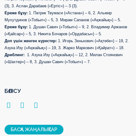
(3), 3. Аслан Дарабаев («Ертіс») – 3 (3).
Ереже бұзу:
1. Патрик Твумаси («Астана») – 6, 2. Альмир
Мухутдинов («Тобыл») – 5, 3. Мирам Сапанов («Ақжайық») – 5.
Ереже бұзу:
1. Душан Савич («Тобыл») – 9, 2. Владимир Аржанов
(«Қайсар») – 5, 3. Никита Бочаров («Ордабасы») – 5.
Доп үшін женген күрестер:
1. Игорь Зенькович («Ақтөбе») – 19, 2.
Азука Изу («Ақжайық») – 19, 3. Жарко Маркович («Қайрат») – 18.
Дриблинг:
1. Азука Изу («Ақжайық») – 12, 2. Милан Стоянович
(«Шахтер») – 8, 3. Душан Савич («Тобыл») – 7.
БӨЛІСУ
БАСҚА ЖАҢАЛЫҚТАР