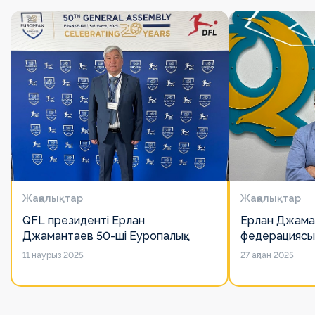
Жаңалықтар
Жаңалықтар
QFL президенті Ерлан
Ерлан Джама
Джамантаев 50-ші Еуропалық
федерациясы
лигалар Бас ассамблеясына
есімін қадірлей
11 наурыз 2025
27 ақпан 2025
қатысты
алайда оның 