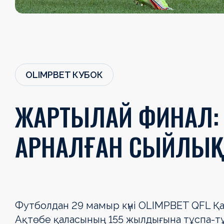
OLIMPBET КУБОК
ЖАРТЫЛАЙ ФИНАЛ: А
АРНАЛҒАН СЫЙЛЫҚ
Футболдан 29 мамыр күні ОLIMPBET QFL Қ
Ақтөбе қаласының 155 жылдығына тұспа-тұ