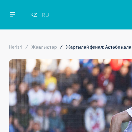
KZ
RU
Негізгі
Жаңалықтар
Жартылай финал: Ақтөбе қалас