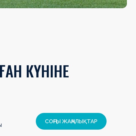
ҒАН КҮНІНЕ
СОҢҒЫ ЖАҢАЛЫҚТАР
ы