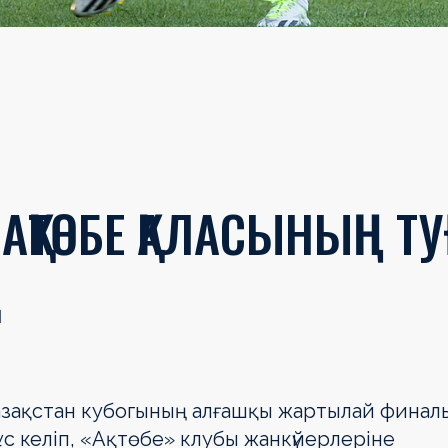
ҚТӨБЕ ҚАЛАСЫНЫҢ ТУ
азақстан кубогының алғашқы жартылай финал
с келіп, «Ақтөбе» клубы жанкүйерлеріне