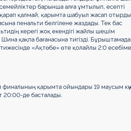
да семейліктер барынша алға ұмтылып, есепті
е қарап қалмай, қарымта шабуыл жасап отырды
сына пенальти белгілене жаздады. Тек бас
льтидің керегі жоқ екендігі жайлы шешім
ина қақпа бағанасына тигізді. Бұрыштамада
әтижесінде «Ақтөбе» өте қолайлы 2:0 есебім
 финалының қарымта ойындары 19 маусым күн
т 20:00-де басталады.