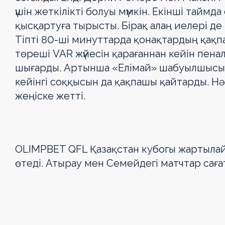
үшін жеткілікті болуы мүмкін. Екінші тайм
қысқартуға тырысты. Бірақ алаң иелері д
Тіпті 80-ші минуттарда қонақтардың қақпа
төреші VAR жүйесін қарағаннан кейін пена
шығарды. Артынша «Елімай» шабуылшысы Ш
кейінгі соққысын да қақпашы қайтарды. Н
жеңіске жетті.
ОLIMPBET QFL Қазақстан кубогы жартылай
өтеді. Атырау мен Семейдегі матчтар саға