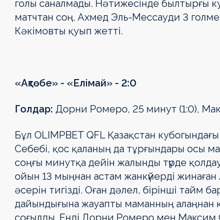
голы саналмады. Нәтижесінде былтырғы ку
матчтан соң. Ахмед Эль-Мессауди 3 голме
Кәкімовты қуып жетті.
«Ақтөбе» - «Елімай»
-
2:0
Голдар:
Дорни Ромеро, 25 минут (1:0), Ма
Бұл ОLIMPBET QFL Қазақстан кубогындағы ж
Себебі, қос қаланың да тұрғындары осы 
соңғы минутқа дейін жалынды түрде қолд
ойын 13 мыңнан астам жанкүйерді жинаған 
әсерін тигізді. Оған дәлел, бірінші тайм
дайындығына жауапты маманның алаңнан қу
соғылды. Енді Дорни Ромеро мен Максим