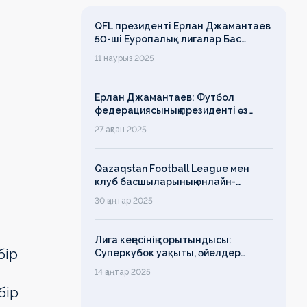
QFL президенті Ерлан Джамантаев
50-ші Еуропалық лигалар Бас
ассамблеясына қатысты
11 наурыз 2025
Ерлан Джамантаев: Футбол
федерациясының президенті өз
есімін қадірлейтінін айтқан еді,
27 ақпан 2025
алайда оның сөзі түкке тұрмайды!
Qazaqstan Football League мен
клуб басшыларының онлайн-
конференциясының қорытындысы
30 қаңтар 2025
бойынша баспасөз-релизі
Лига кеңесінің қорытындысы:
бір
Суперкубок уақыты, әйелдер
футболының дамуы, легионерлерге
14 қаңтар 2025
лимит
бір