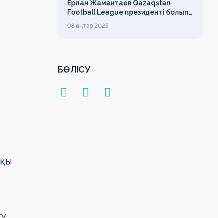
Ерлан Жамантаев Qazaqstan
Football League президенті болып
сайланды
08 қаңтар 2025
БӨЛІСУ
шқы
ғу