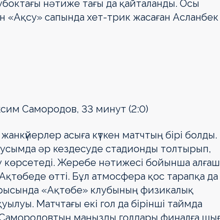
боктағы нәтиже тағы да қайталанды. Осы
н «Ақсу» сапында хет-трик жасаған Асланбек
ксим Самородов, 33 минут (2:0)
анкүйерлер асыға күткен матчтың бірі болды.
маусымда әр кездесуде стадионды толтырып,
ау көрсетеді. Жеребе нәтижесі бойынша алға
Ақтөбеде өтті. Бұл атмосфера қос тарапқа да
 барысында «Ақтөбе» клубының физикалық
ылуы. Матчтағы екі гол да бірінші таймда
 Самородовтың маңызды голдары финалға шы