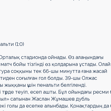
льти (1:0)
Орталық стадионда ойнады. Өз алаңындағы
атч бойы тізгінді өз қолдарына ұстады. Олай
 тура соққыны тек 66-шы минутта ғана жасай
ьтиден соғылған гол болды. 39-шы Олжас
 жыққаны үшін пенальти белгіленді.
түрде теуіп, есеп ашты. Бұл ойындағы ресми 
Тобыл» сапынан Жаслан Жұмашев дубль
екі голы да есепке алынбады. Қонақтардың да 