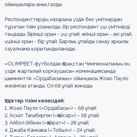
ойыншылары анықталды
Респонденттердің назарына үздік бес үміткерден
тұратын тізім ұсынылды.
Әр респондент үш үміткерді
таңдады. Бірінші орын - үш ұпай, екінші орын - екі ұпай,
үшінші орын - бір ұпай. Барлық ұпайды санау арқылы
сауалнама қорытындыланады.
«OLIMPBET-футболдан Қазақстан Чемпионатының ең
үздік жартылый қорғаушысы» номинациясында
шымкенттік «Ордабасының» ойыншысы Жоао Пауло
жеңімпаз атанды. Ол 68 ұпай жинады.
Үздіктер тізімі келесідей:
1. Жоао Пауло («Ордабасы») – 68 ұпай;
2. Асхат Тағыберген («Қайсар») – 58 ұпай;
3. Айбол Әбікен («Қайрат») – 28 ұпай;
4.
Джаба Канкава
(«
Тобыл
») – 24 ұпай;