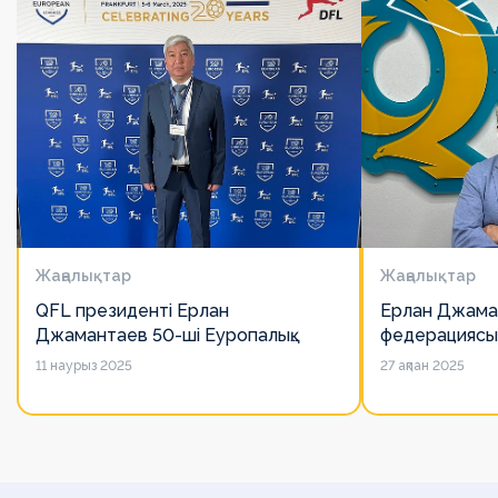
Жаңалықтар
Жаңалықтар
QFL президенті Ерлан
Ерлан Джама
Джамантаев 50-ші Еуропалық
федерациясы
лигалар Бас ассамблеясына
есімін қадірлей
11 наурыз 2025
27 ақпан 2025
қатысты
алайда оның 