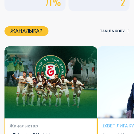
71%
2
ЖАҢАЛЫҚТАР
ТАҒЫ ДА КӨРУ
Жаңалықтар
1ХВЕТ ЛИГА К