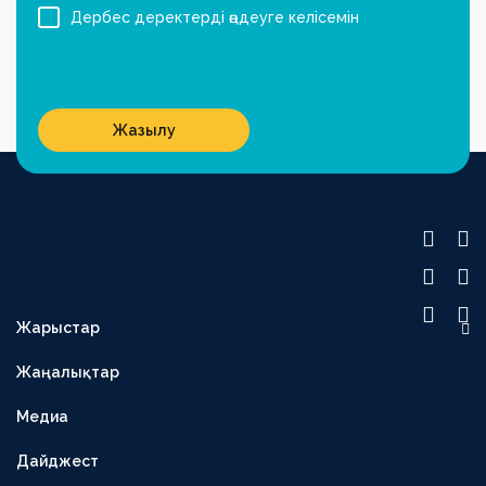
Дербес деректерді өңдеуге келісемін
Жазылу
Жарыстар
OLIMPBET ПРЕМЬЕР-ЛИГА
Жаңалықтар
1XBET БІРІНШІ ЛИГА
Медиа
OLIMPBET КУБОК
ЕКІНШІ ЛИГА
Дайджест
OLIMPBET СУПЕРКУБОК