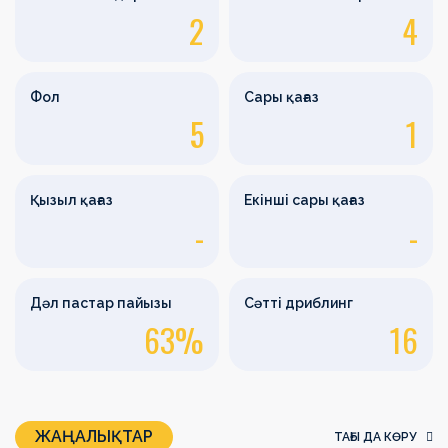
2
4
Фол
Сары қағаз
5
1
Қызыл қағаз
Екінші сары қағаз
-
-
Дәл пастар пайызы
Сәтті дриблинг
63%
16
ЖАҢАЛЫҚТАР
ТАҒЫ ДА КӨРУ