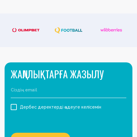
ЖАҢАЛЫҚТАРҒА ЖАЗЫЛУ
Дербес деректерді өңдеуге келісемін