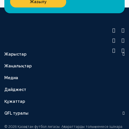
Жазылу
Жарыстар
OLIMPBET ПРЕМЬЕР-ЛИГА
Жаңалықтар
1XBET БІРІНШІ ЛИГА
Медиа
OLIMPBET КУБОК
ЕКІНШІ ЛИГА
Дайджест
OLIMPBET СУПЕРКУБОК
Құжаттар
ӘЙЕЛДЕР ЛИГАСЫ
QFL туралы
ӘЙЕЛДЕР КУБОГЫ
Басшылық
1ХВЕТ ЛИГА КУБОГЫ
© 2026 Қазақстан футбол лигасы. Ақпараттарды толық немесе ішінара