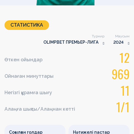
СТАТИСТИКА
Турнир
Маусым
OLIMPBET ПРЕМЬЕР-ЛИГА
2024
12
Өткен ойындар
969
Ойнаған минуттары
11
Негізгі құрамға шығу
1/1
Алаңға шықты/Алаңнан кетті
Соғылған голдар
Нәтижелі пастар