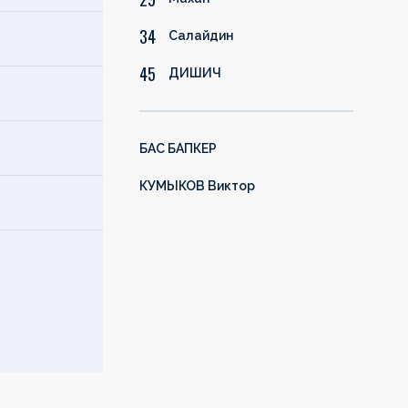
34
Салайдин
45
ДИШИЧ
БАС БАПКЕР
КУМЫКОВ Виктор