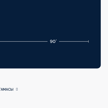
90’
ТАМАСЫ