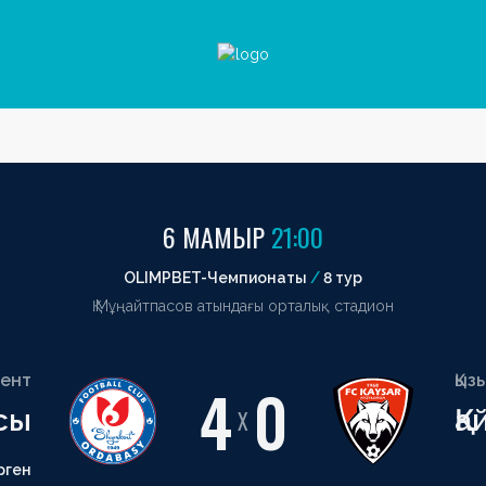
6 МАМЫР
21:00
OLIMPBET-Чемпионаты
/
8 тур
Қ.Мұңайтпасов атындағы орталық стадион
ент
Қыз
4
0
сы
Қа
X
рген