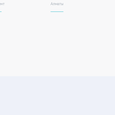
ент
Алматы