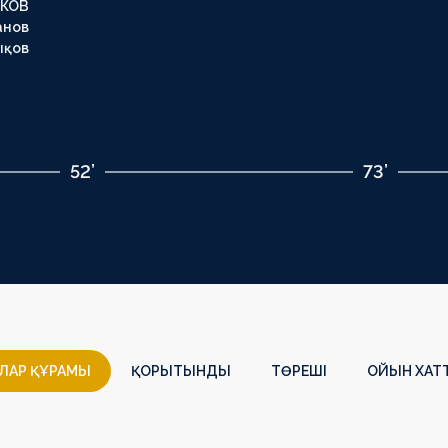
КОВ
анов
қов
52’
73’
АР ҚҰРАМЫ
ҚОРЫТЫНДЫ
ТӨРЕШІ
ОЙЫН ХАТ