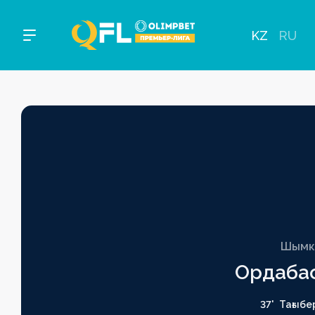
KZ
RU
Шымк
Ордаба
37'
Тағыбе