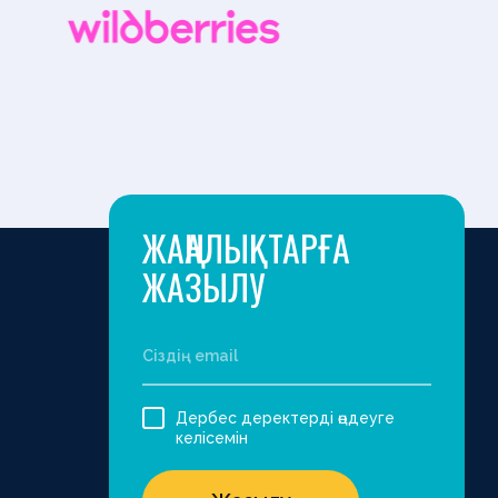
ЖАҢАЛЫҚТАРҒА
ЖАЗЫЛУ
Дербес деректерді өңдеуге
келісемін