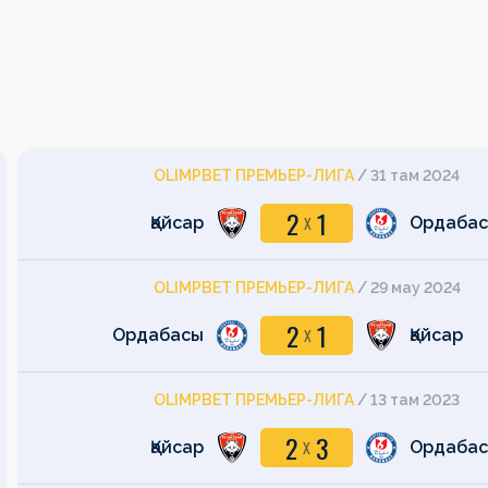
OLIMPBET ПРЕМЬЕР-ЛИГА
/
31 там 2024
2
1
X
Қайсар
Ордаба
OLIMPBET ПРЕМЬЕР-ЛИГА
/
29 мау 2024
2
1
X
Ордабасы
Қайсар
OLIMPBET ПРЕМЬЕР-ЛИГА
/
13 там 2023
2
3
X
Қайсар
Ордаба