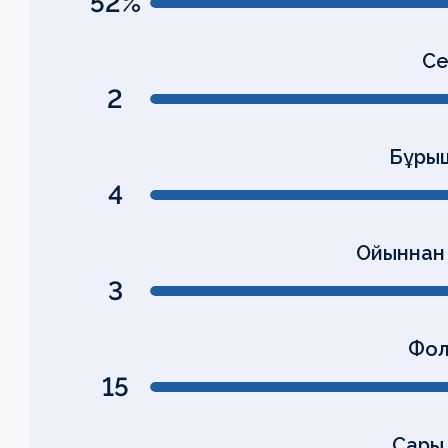
52%
Се
2
Бұры
4
Ойыннан 
3
OLIMPBET
1XBET
OLIMPBET
ЕКІНШІ
OLIMPBET
ӘЙЕЛДЕР
ӘЙЕЛДЕР
1ХВЕТ ЛИГА
Басшылық
ПРЕМЬЕР-
БІРІНШІ
КУБОК
ЛИГА
СУПЕРКУБОК
ЛИГАСЫ
КУБОГЫ
КУБОГЫ
Фол
ЛИГА
ЛИГА
Жаңалықтар
Жаңалықтар
Жаңалықтар
Жаңалықтар
Жаңалықтар
Жаңалықтар
15
Жаңалықтар
Жаңалықтар
Күнтізбе
Күнтізбе
Күнтізбе
Күнтізбе
Күнтізбе
Күнтізбе
Сары 