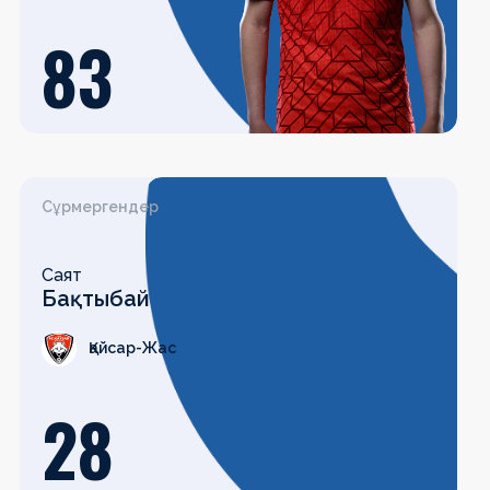
83
Сұрмергендер
Саят
Бақтыбай
Қайсар-Жас
28