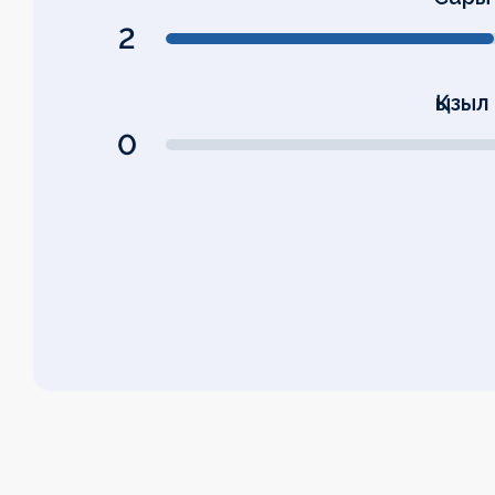
Күнтізбе
Күнтізбе
Турнир
Турнир
Турнир
Турнир
Турнир
Турнир
2
Турнир
Турнир
кестесі
кестесі
кестесі
кестесі
кестесі
кестесі
кестесі
кестесі
Қызыл
Клубтар
Клубтар
Клубтар
Клубтар
Клубтар
Клубтар
Клубтар
Клубтар
0
Медиа
Медиа
Медиа
Медиа
Медиа
Медиа
Медиа
Медиа