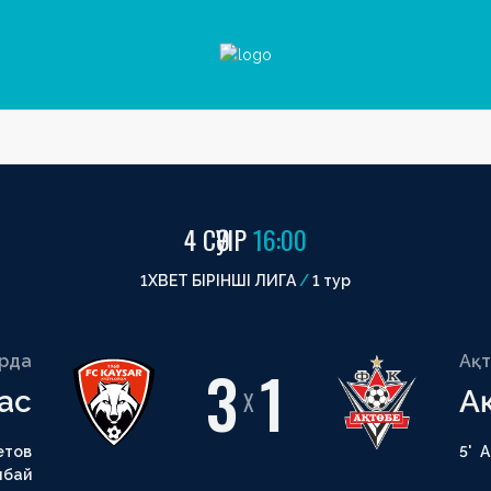
4 СӘУІР
16:00
1XBET БІРІНШІ ЛИГА
/
1 тур
орда
Ақ
3
1
ас
А
X
етов
5'
А
ыбай