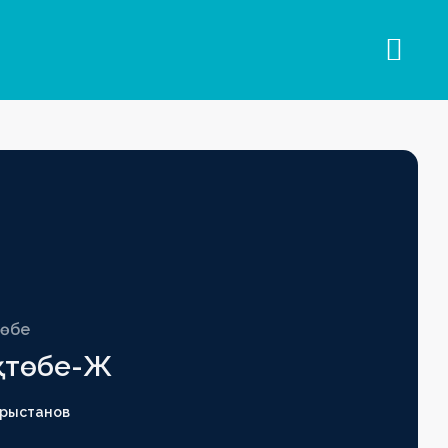
төбе
қтөбе-Ж
рыстанов