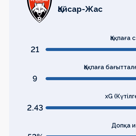
Қайсар-Жас
Қақпаға 
21
Қақпаға бағыттал
9
xG (Күтілг
2.43
Допқа и