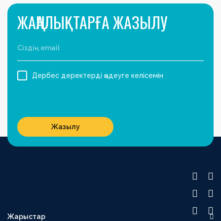
ЖАҢАЛЫҚТАРҒА ЖАЗЫЛУ
Дербес деректерді өңдеуге келісемін
Жазылу
Жарыстар