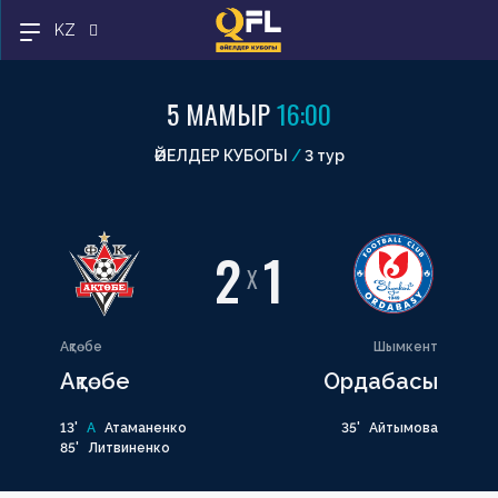
KZ
5 МАМЫР
16:00
OLIMPBET
1XBET
OLIMPBET
ЕКІНШІ
OLIMPBET
ӘЙЕЛДЕР
ӘЙЕЛДЕР
1ХВЕТ
Басшылық
ӘЙЕЛДЕР КУБОГЫ
/
3 тур
ПРЕМЬЕР-
БІРІНШІ
КУБОК
ЛИГА
СУПЕРКУБОК
ЛИГАСЫ
КУБОГЫ
ЛИГА
ЛИГА
ЛИГА
КУБОГЫ
Жаңалықтар
Жаңалықтар
Жаңалықтар
Жаңалықтар
Жаңалықтар
Жаңалықтар
Жаңалықтар
Жаңалықтар
Күнтізбе
Күнтізбе
Күнтізбе
Күнтізбе
Күнтізбе
2
1
Күнтізбе
Күнтізбе
Күнтізбе
X
Турнир
Турнир
Турнир
Турнир
Турнир
Турнир
Турнир
кестесі
кестесі
кестесі
кестесі
кестесі
Турнир
кестесі
кестесі
кестесі
Клубтар
Клубтар
Клубтар
Клубтар
Клубтар
Ақтөбе
Шымкент
Клубтар
Клубтар
Клубтар
Медиа
Медиа
Медиа
Медиа
Медиа
Ақтөбе
Ордабасы
Медиа
Медиа
Медиа
13'
A
Атаманенко
35'
Айтымова
85'
Литвиненко