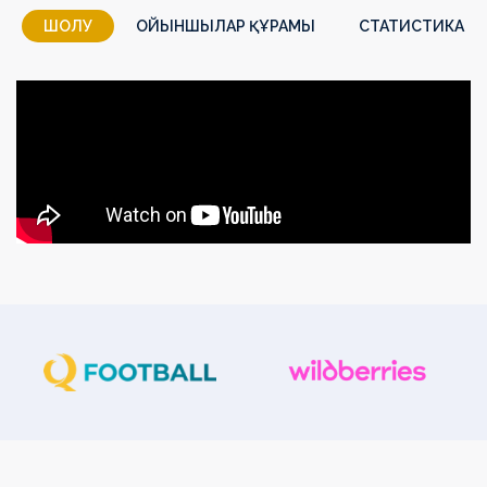
ШОЛУ
ОЙЫНШЫЛАР ҚҰРАМЫ
СТАТИСТИКА