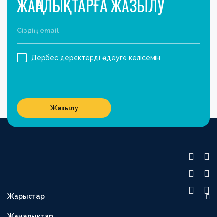
ЖАҢАЛЫҚТАРҒА ЖАЗЫЛУ
Дербес деректерді өңдеуге келісемін
Жазылу
Жарыстар
OLIMPBET ПРЕМЬЕР-ЛИГА
Жаңалықтар