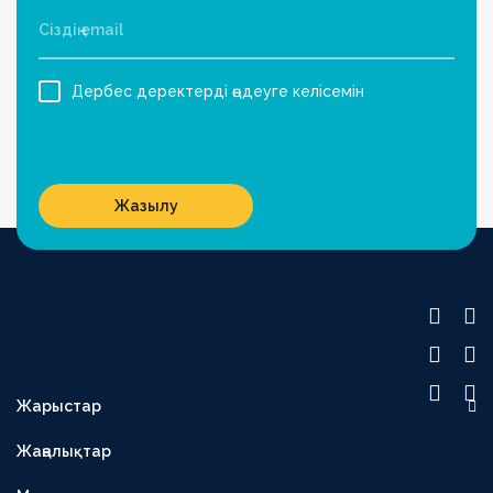
Дербес деректерді өңдеуге келісемін
Жазылу
Жарыстар
OLIMPBET ПРЕМЬЕР-ЛИГА
Жаңалықтар
1XBET БІРІНШІ ЛИГА