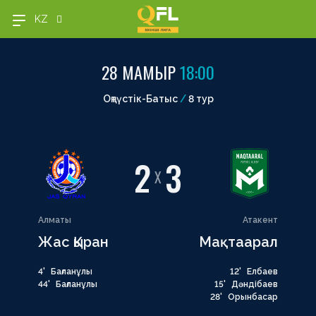
KZ
28 МАМЫР
18:00
OLIMPBET
1XBET
OLIMPBET
ЕКІНШІ
OLIMPBET
ӘЙЕЛДЕР
ӘЙЕЛДЕР
1ХВЕТ
Басшылық
Оңтүстік-Батыс
/
8 тур
ПРЕМЬЕР-
БІРІНШІ
КУБОК
ЛИГА
СУПЕРКУБОК
ЛИГАСЫ
КУБОГЫ
ЛИГА
ЛИГА
ЛИГА
КУБОГЫ
Жаңалықтар
Жаңалықтар
Жаңалықтар
Жаңалықтар
Жаңалықтар
Жаңалықтар
Жаңалықтар
Жаңалықтар
Күнтізбе
Күнтізбе
Күнтізбе
Күнтізбе
Күнтізбе
2
3
Күнтізбе
Күнтізбе
Күнтізбе
X
Турнир
Турнир
Турнир
Турнир
Турнир
Турнир
Турнир
кестесі
кестесі
кестесі
кестесі
кестесі
Турнир
кестесі
кестесі
кестесі
Клубтар
Клубтар
Клубтар
Клубтар
Клубтар
Алматы
Атакент
Клубтар
Клубтар
Клубтар
Медиа
Медиа
Медиа
Медиа
Медиа
Жас Қыран
Мақтаарал
Медиа
Медиа
Медиа
4'
Бағланұлы
12'
Елбаев
44'
Бағланұлы
15'
Дәндібаев
28'
Орынбасар