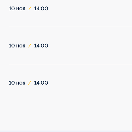
10 ноя
/
14:00
10 ноя
/
14:00
10 ноя
/
14:00