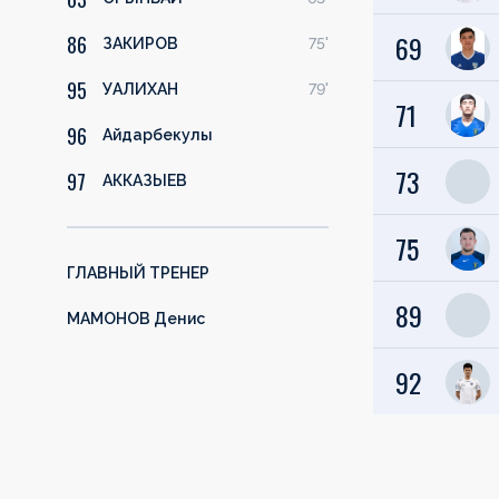
69
86
ЗАКИРОВ
75'
95
УАЛИХАН
79'
71
96
Айдарбекулы
73
97
АККАЗЫЕВ
75
ГЛАВНЫЙ ТРЕНЕР
89
МАМОНОВ Денис
92