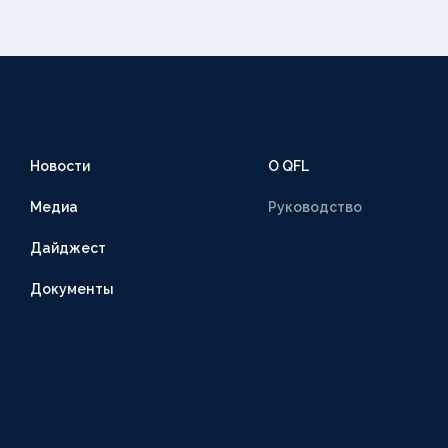
Новости
О QFL
Медиа
Руководство
Дайджест
Документы