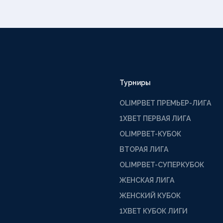
Турниры
OLIMPBET ПРЕМЬЕР-ЛИГА
1XBET ПЕРВАЯ ЛИГА
OLIMPBET-КУБОК
ВТОРАЯ ЛИГА
OLIMPBET-СУПЕРКУБОК
ЖЕНСКАЯ ЛИГА
ЖЕНСКИЙ КУБОК
1XBET КУБОК ЛИГИ