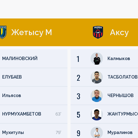
Жетысу М
Аксу
1
МАЛИНОВСКИЙ
Калмыков
2
ЕЛУБАЕВ
ТАСБОЛАТОВ
3
Ильясов
ЧЕРНЫШОВ
5
НУРМУХАМБЕТОВ
63'
ЖАНТУРМЫС
9
Мухитулы
79'
Муралинов