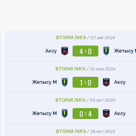
ВТОРАЯ ЛИГА
/
07 авг 2024
4
0
X
Аксу
Жетысу 
ВТОРАЯ ЛИГА
/
10 апр 2024
1
0
X
Жетысу М
Аксу
ВТОРАЯ ЛИГА
/
05 окт 2020
0
4
X
Жетысу М
Аксу
ВТОРАЯ ЛИГА
/
28 окт 2019