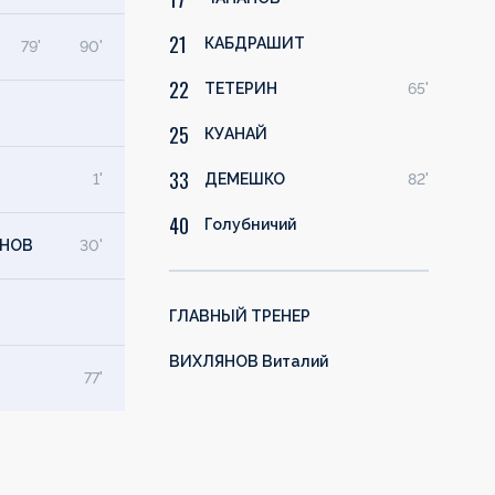
21
КАБДРАШИТ
79'
90'
22
ТЕТЕРИН
65'
25
КУАНАЙ
33
1'
ДЕМЕШКО
82'
40
Голубничий
ИНОВ
30'
ГЛАВНЫЙ ТРЕНЕР
ВИХЛЯНОВ Виталий
77'