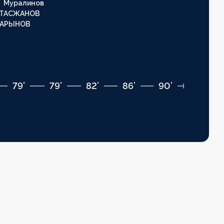
Муралинов
ТАСЖАНОВ
АРЫНОВ
79’
79’
82’
86’
90’