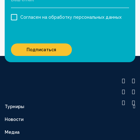
Согласен на обработку персональных данных
Подписаться
Турниры
OLIMPBET ПРЕМЬЕР-ЛИГА
Новости
1XBET ПЕРВАЯ ЛИГА
Медиа
OLIMPBET-КУБОК