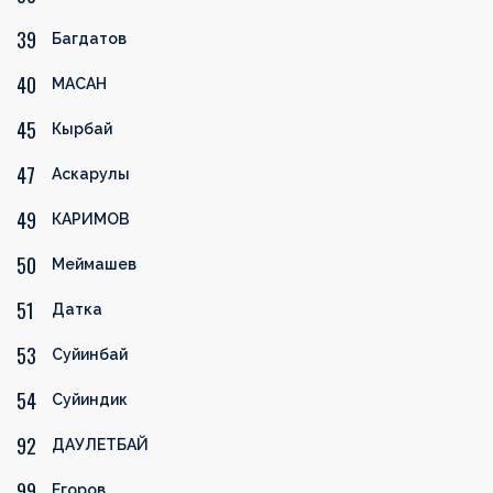
39
Багдатов
40
МАСАН
45
Кырбай
47
Аскарулы
49
КАРИМОВ
50
Меймашев
51
Датка
53
Суйинбай
54
Суйиндик
92
ДАУЛЕТБАЙ
99
Егоров