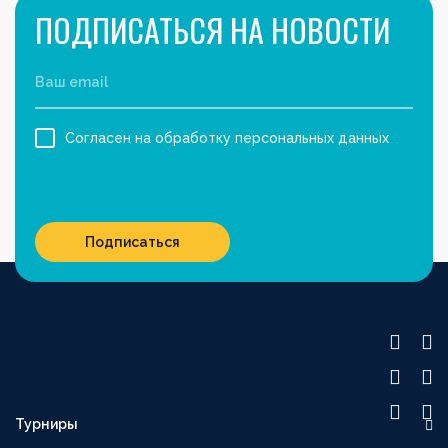
ПОДПИСАТЬСЯ НА НОВОСТИ
Согласен на обработку персональных данных
Подписаться
Турниры
OLIMPBET ПРЕМЬЕР-ЛИГА