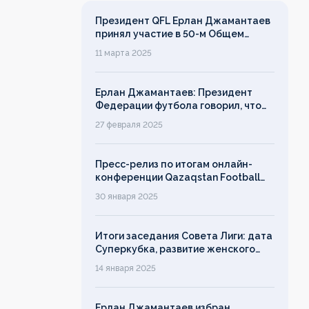
Президент QFL Ерлан Джамантаев
принял участие в 50-м Общем
собрании Европейских лиг
11 марта 2025
Ерлан Джамантаев: Президент
Федерации футбола говорил, что
дорожит своим именем, однако его
27 февраля 2025
слово ничего не значит!
Пресс-релиз по итогам онлайн-
конференции Qazaqstan Football
League с руководителями клубов
30 января 2025
Итоги заседания Совета Лиги: дата
Суперкубка, развитие женского
футбола, лимит на легионеров
14 января 2025
Ерлан Джамантаев избран