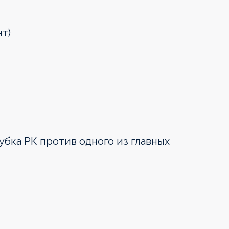
т)
бка РК против одного из главных