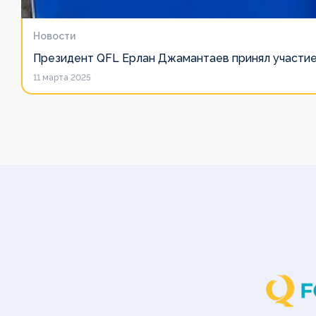
Клубы
Клубы
Клубы
Медиа
Медиа
Медиа
Медиа
Медиа
Медиа
Медиа
Медиа
Новости
Президент QFL Ерлан Джамантаев принял участие
11 марта 2025