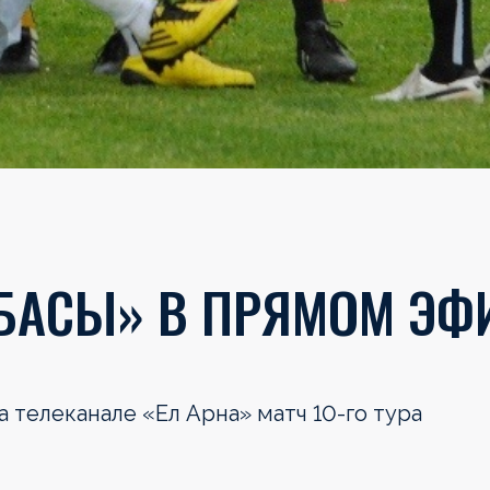
БАСЫ» В ПРЯМОМ ЭФИР
на телеканале «Ел Арна» матч
10-го
тура