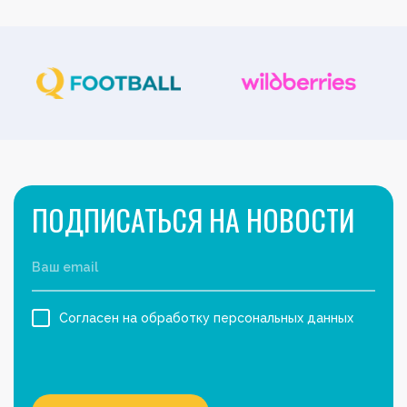
ПОДПИСАТЬСЯ НА НОВОСТИ
Согласен на обработку персональных данных