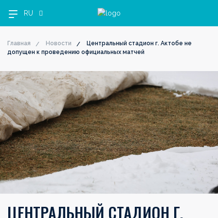
RU
Главная
Новости
Центральный стадион г. Актобе не
допущен к проведению официальных матчей
OLIMPBET
1XBET
OLIMPBET-
ВТОРАЯ
OLIMPBET-
ЖЕНСКАЯ
ЖЕНСКИЙ
1XBET
Руководство
ПРЕМЬЕР-
ПЕРВАЯ
КУБОК
ЛИГА
СУПЕРКУБОК
ЛИГА
КУБОК
КУБОК
ЛИГА
ЛИГА
ЛИГИ
Новости
Новости
Новости
Новости
Новости
Новости
Новости
Новости
Календарь
Календарь
Календарь
Календарь
Календарь
Календарь
Календарь
Календарь
Турнирная
Турнирная
Турнирная
Турнирная
Турнирная
Турнирная
Турнирная
таблица
таблица
таблица
таблица
таблица
Турнирная
таблица
таблица
таблица
Клубы
Клубы
Клубы
Клубы
Клубы
Клубы
Клубы
Клубы
Медиа
Медиа
Медиа
Медиа
Медиа
Медиа
Медиа
Медиа
ЦЕНТРАЛЬНЫЙ СТАДИОН Г.