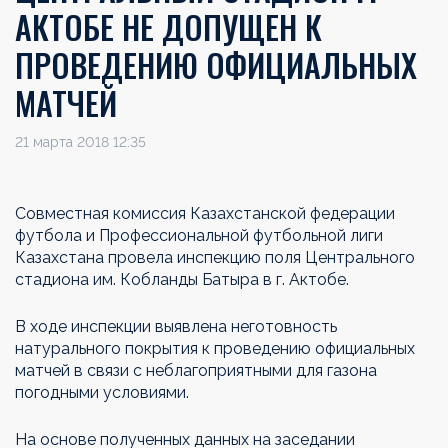
АКТОБЕ НЕ ДОПУЩЕН К
ПРОВЕДЕНИЮ ОФИЦИАЛЬНЫХ
МАТЧЕЙ
21 марта 2018 12:35
Совместная комиссия Казахстанской федерации
футбола и Профессиональной футбольной лиги
Казахстана провела инспекцию поля Центрального
стадиона им. Кобланды Батыра в г. Актобе.
В ходе инспекции выявлена неготовность
натурального покрытия к проведению официальных
матчей в связи с неблагоприятными для газона
погодными условиями.
На основе полученных данных на заседании