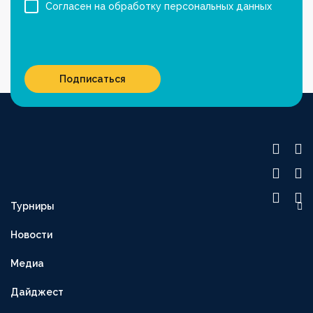
Согласен на обработку персональных данных
Подписаться
Турниры
OLIMPBET ПРЕМЬЕР-ЛИГА
Новости
1XBET ПЕРВАЯ ЛИГА
Медиа
OLIMPBET-КУБОК
ВТОРАЯ ЛИГА
Дайджест
OLIMPBET-СУПЕРКУБОК