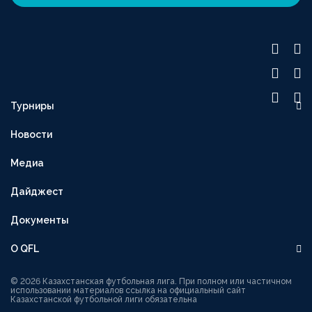
Турниры
OLIMPBET ПРЕМЬЕР-ЛИГА
Новости
1XBET ПЕРВАЯ ЛИГА
Медиа
OLIMPBET-КУБОК
ВТОРАЯ ЛИГА
Дайджест
OLIMPBET-СУПЕРКУБОК
Документы
ЖЕНСКАЯ ЛИГА
О QFL
ЖЕНСКИЙ КУБОК
Руководство
1XBET КУБОК ЛИГИ
© 2026 Казахстанская футбольная лига. При полном или частичном
использовании материалов ссылка на официальный сайт
Казахстанской футбольной лиги обязательна