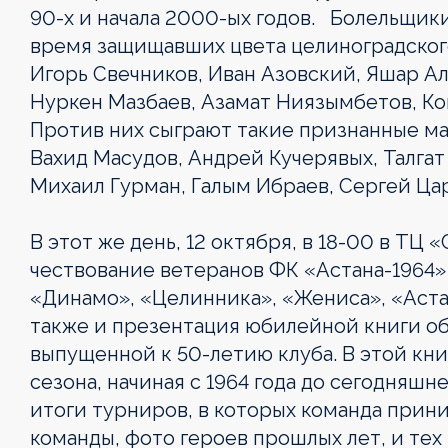
90-х и начала 2000-ых годов. Болельщики
время защищавших цвета целиноградского
Игорь Свечников, Иван Азовский, Яшар Ал
Нуркен Мазбаев, Азамат Ниязымбетов, Ко
Против них сыграют такие признанные ма
Вахид Масудов, Андрей Кучерявых, Талгат
Михаил Гурман, Галым Ибраев, Сергей Цар
В этот же день, 12 октября, в 18-00 в Т
чествование ветеранов ФК «Астана-1964»
«Динамо», «Целинника», «Жениса», «Аста
также и презентация юбилейной книги об
выпущенной к 50-летию клуба. В этой кн
сезона, начиная с 1964 года до сегодняшн
итоги турниров, в которых команда прини
команды, фото героев прошлых лет, и тех 