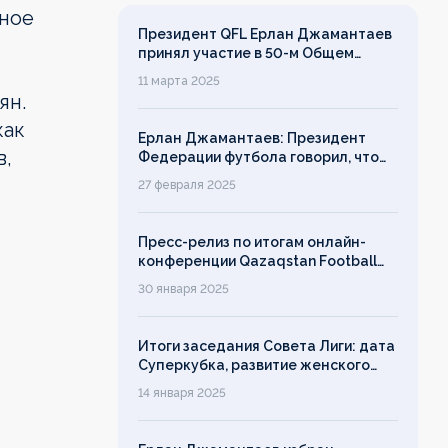
зное
Президент QFL Ерлан Джамантаев
принял участие в 50-м Общем
собрании Европейских лиг
11 марта 2025
ян.
как
Ерлан Джамантаев: Президент
в,
Федерации футбола говорил, что
дорожит своим именем, однако его
27 февраля 2025
слово ничего не значит!
Пресс-релиз по итогам онлайн-
конференции Qazaqstan Football
League с руководителями клубов
30 января 2025
Итоги заседания Совета Лиги: дата
Суперкубка, развитие женского
футбола, лимит на легионеров
14 января 2025