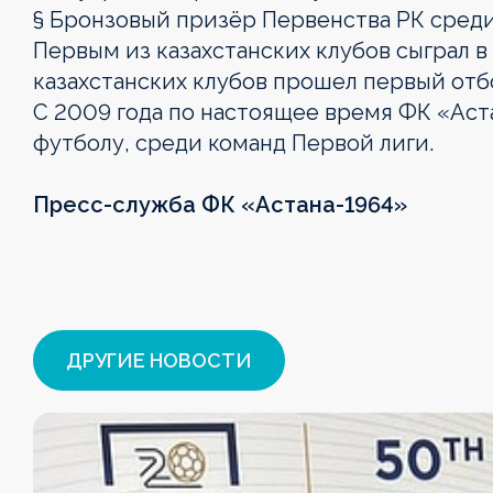
§ Бронзовый призёр Первенства РК среди
Первым из казахстанских клубов сыграл в
казахстанских клубов прошел первый от
С 2009 года по настоящее время ФК «Аст
футболу, среди команд Первой лиги.
Пресс-служба ФК «Астана-1964»
OLIMPBET
1XBET
OLIMPBET-
ВТОРАЯ
OLIMPBET-
ЖЕНСКАЯ
ЖЕНСКИЙ
1XBET
Руководство
ДРУГИЕ НОВОСТИ
ПРЕМЬЕР-
ПЕРВАЯ
КУБОК
ЛИГА
СУПЕРКУБОК
ЛИГА
КУБОК
КУБОК
ЛИГА
ЛИГА
ЛИГИ
Новости
Новости
Новости
Новости
Новости
Новости
Новости
Новости
Календарь
Календарь
Календарь
Календарь
Календарь