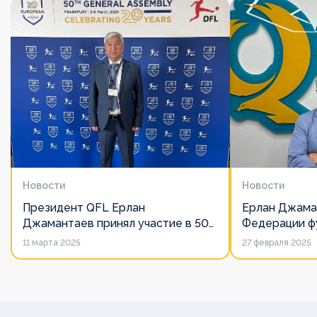
Новости
Новости
Президент QFL Ерлан
Ерлан Джама
Джамантаев принял участие в 50-
Федерации фу
м Общем собрании Европейских
дорожит сво
11 марта 2025
27 февраля 2025
лиг
его слово нич