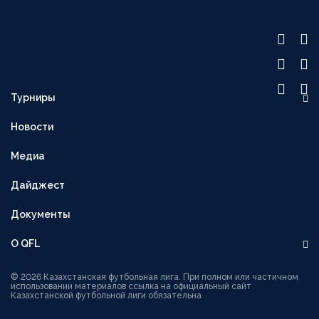
Турниры
OLIMPBET ПРЕМЬЕР-ЛИГА
Новости
1XBET ПЕРВАЯ ЛИГА
Медиа
OLIMPBET-КУБОК
ВТОРАЯ ЛИГА
Дайджест
OLIMPBET-СУПЕРКУБОК
Документы
ЖЕНСКАЯ ЛИГА
О QFL
ЖЕНСКИЙ КУБОК
Руководство
1XBET КУБОК ЛИГИ
© 2026 Казахстанская футбольная лига. При полном или частичном
использовании материалов ссылка на официальный сайт
Казахстанской футбольной лиги обязательна