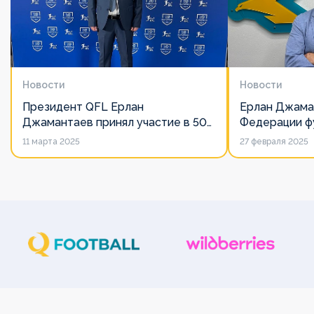
Новости
Новости
Президент QFL Ерлан
Ерлан Джама
Джамантаев принял участие в 50-
Федерации фу
м Общем собрании Европейских
дорожит сво
11 марта 2025
27 февраля 2025
лиг
его слово нич