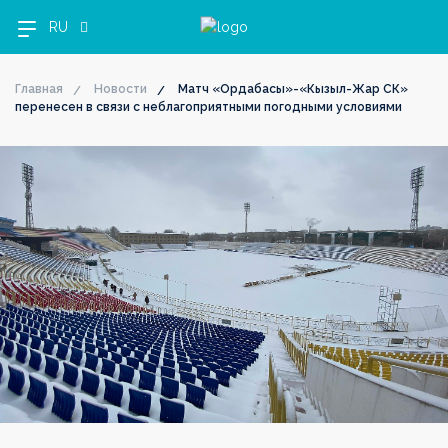
RU
Главная
Новости
Матч «Ордабасы»-«Кызыл-Жар СК»
перенесен в связи с неблагоприятными погодными условиями
OLIMPBET
1XBET
OLIMPBET-
ВТОРАЯ
OLIMPBET-
ЖЕНСКАЯ
ЖЕНСКИЙ
1XBET
Руководство
ПРЕМЬЕР-
ПЕРВАЯ
КУБОК
ЛИГА
СУПЕРКУБОК
ЛИГА
КУБОК
КУБОК
ЛИГА
ЛИГА
ЛИГИ
Новости
Новости
Новости
Новости
Новости
Новости
Новости
Новости
Календарь
Календарь
Календарь
Календарь
Календарь
Календарь
Календарь
Календарь
Турнирная
Турнирная
Турнирная
Турнирная
Турнирная
Турнирная
Турнирная
таблица
таблица
таблица
таблица
таблица
Турнирная
таблица
таблица
таблица
Клубы
Клубы
Клубы
Клубы
Клубы
Клубы
Клубы
Клубы
Медиа
Медиа
Медиа
Медиа
Медиа
Медиа
Медиа
Медиа