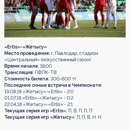
«
Ertis
»-«
Жетысу
»
Место проведения:
г. Павлодар, стадион
«Центральный» (искусственный газон)
Время начала:
18:00
Трансляция:
ПФЛК-ТВ
Стоимость билета:
300-600 тг
Последние очные встречи в Чемпионате:
19.08.18 «Жетысу»-«Ertis» - 2:0
01.07.18 «Ertis»-«Жетысу» - 0:2
22.04.18 «Жетысу»-«Ertis» - 2:1
Текущая серия игр «Ertis»:
П, В, П, П, П
Текущая серия игр «Жетысу»:
П, П, В, Н, Н