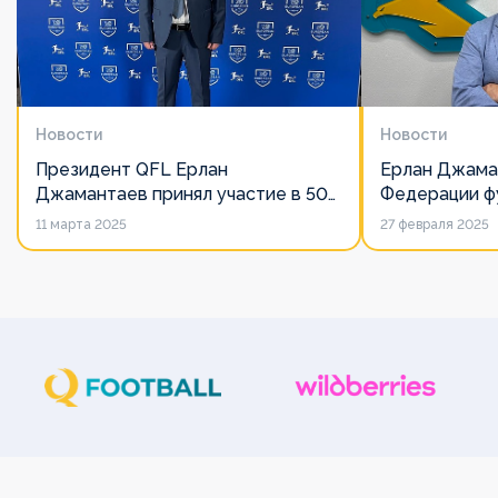
Новости
Новости
Президент QFL Ерлан
Ерлан Джама
Джамантаев принял участие в 50-
Федерации фу
м Общем собрании Европейских
дорожит сво
11 марта 2025
27 февраля 2025
лиг
его слово нич