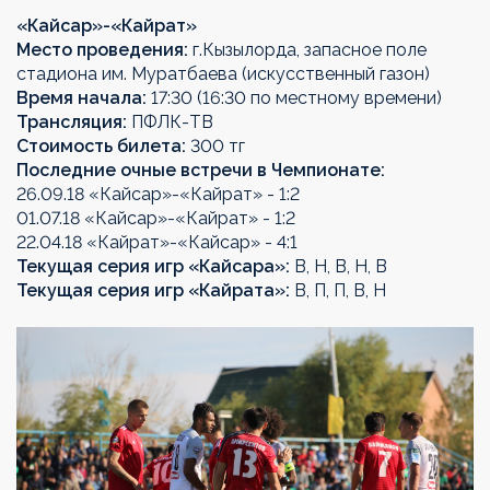
«
Кайсар
»-«
Кайрат
»
Место проведения:
г.Кызылорда, запасное поле
стадиона им. Муратбаева (искусственный газон)
Время начала:
17:30 (16:30 по местному времени)
Трансляция:
ПФЛК-ТВ
Стоимость билета:
300 тг
Последние очные встречи в Чемпионате:
26.09.18 «Кайсар»-«Кайрат» - 1:2
01.07.18 «Кайсар»-«Кайрат» - 1:2
22.04.18 «Кайрат»-«Кайсар» - 4:1
Текущая серия игр «Кайсара»:
В, Н, В, Н, В
Текущая серия игр «Кайрата»:
В, П, П, В, Н