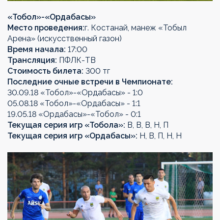
«
Тобол
»-«
Ордабасы
»
Место проведения:
г. Костанай, манеж «Тобыл
Арена» (искусственный газон)
Время начала:
17:00
Трансляция:
ПФЛК-ТВ
Стоимость билета:
300 тг
Последние очные встречи в Чемпионате:
30.09.18 «Тобол»-«Ордабасы» - 1:0
05.08.18 «Тобол»-«Ордабасы» - 1:1
19.05.18 «Ордабасы»-«Тобол» - 0:1
Текущая серия игр «Тобола»:
В, В, В, Н, П
Текущая серия игр «Ордабасы»:
Н, В, П, Н, Н