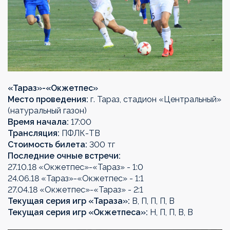
«Тараз»-«
Окжетпес
»
Место проведения:
г. Тараз, стадион «Центральный»
(натуральный газон)
Время начала:
17:00
Трансляция:
ПФЛК-ТВ
Стоимость билета:
300 тг
Последние очные встречи:
27.10.18 «Окжетпес»-«Тараз» - 1:0
24.06.18 «Тараз»-«Окжетпес» - 1:1
27.04.18 «Окжетпес»-«Тараз» - 2:1
Текущая серия игр «Тараза»:
В, П, П, П, В
Текущая серия игр «Окжетпеса»:
Н, П, П, В, В