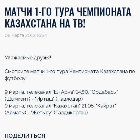
МАТЧИ 1-ГО ТУРА ЧЕМПИОНАТА
КАЗАХСТАНА НА ТВ!
08 марта 2013 16:34
Уважаемые друзья!
Смотрите матчи 1-го тура Чемпионата Казахстана по
футболу:
9 марта, телеканал "Ел Арна", 14.50, "Ордабасы"
(Шымкент) - "Иртыш" (Павлодар)
9 марта, телеканал "Казахстан", 21.05, "Кайрат"
(Алматы) - "Жетысу" (Талдыкорган)
ПОДЕЛИТЬСЯ