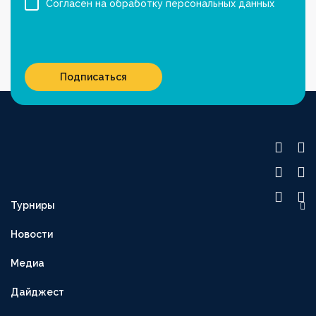
Согласен на обработку персональных данных
Подписаться
Турниры
OLIMPBET ПРЕМЬЕР-ЛИГА
Новости
1XBET ПЕРВАЯ ЛИГА
Медиа
OLIMPBET-КУБОК
ВТОРАЯ ЛИГА
Дайджест
OLIMPBET-СУПЕРКУБОК