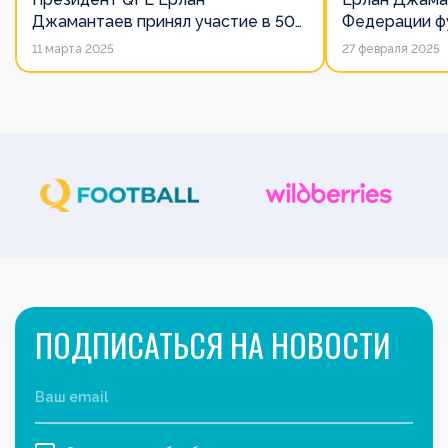
Джамантаев принял участие в 50-
Федерации фу
м Общем собрании Европейских
дорожит сво
11 марта 2025
27 февраля 2025
лиг
его слово нич
ПОДПИСАТЬСЯ НА НОВОСТИ