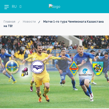
RU
Главная
Новости
Матчи 1-го тура Чемпионата Казахстана
на ТВ!
OLIMPBET
1XBET
OLIMPBET-
ВТОРАЯ
OLIMPBET-
ЖЕНСКАЯ
ЖЕНСКИЙ
1XBET
Руководство
ПРЕМЬЕР-
ПЕРВАЯ
КУБОК
ЛИГА
СУПЕРКУБОК
ЛИГА
КУБОК
КУБОК
ЛИГА
ЛИГА
ЛИГИ
Новости
Новости
Новости
Новости
Новости
Новости
Новости
Новости
Календарь
Календарь
Календарь
Календарь
Календарь
Календарь
Календарь
Календарь
Турнирная
Турнирная
Турнирная
Турнирная
Турнирная
Турнирная
Турнирная
таблица
таблица
таблица
таблица
таблица
Турнирная
таблица
таблица
таблица
Клубы
Клубы
Клубы
Клубы
Клубы
Клубы
Клубы
Клубы
Медиа
Медиа
Медиа
Медиа
Медиа
Медиа
Медиа
Медиа