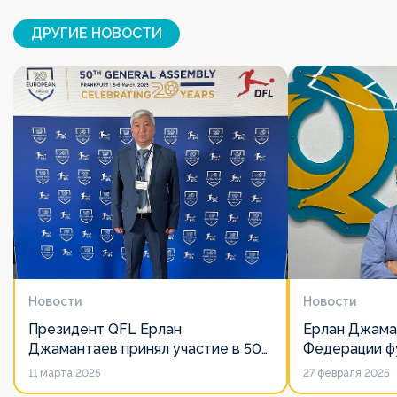
ДРУГИЕ НОВОСТИ
Новости
Новости
Президент QFL Ерлан
Ерлан Джама
Джамантаев принял участие в 50-
Федерации фу
м Общем собрании Европейских
дорожит сво
11 марта 2025
27 февраля 2025
лиг
его слово нич