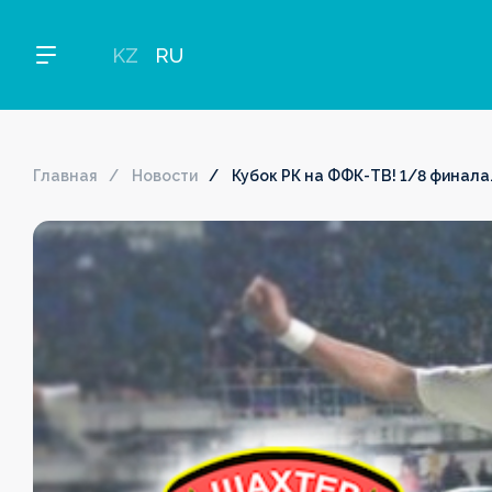
KZ
RU
Главная
Новости
Кубок РК на ФФК-ТВ! 1/8 финала.