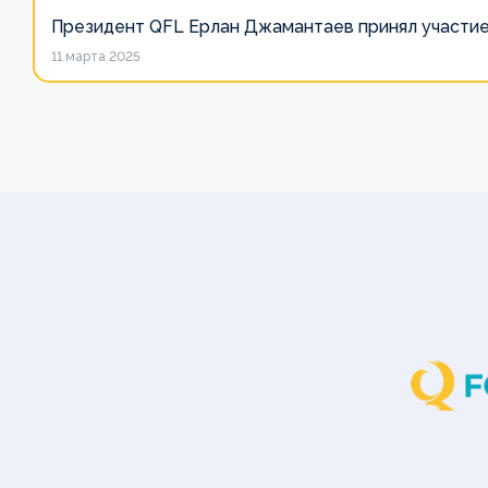
Медиа
Медиа
Медиа
Президент QFL Ерлан Джамантаев принял участие
11 марта 2025