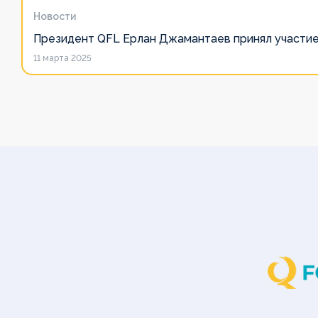
Медиа
Медиа
Медиа
Медиа
Медиа
Новости
Медиа
Медиа
Медиа
Президент QFL Ерлан Джамантаев принял участие
11 марта 2025