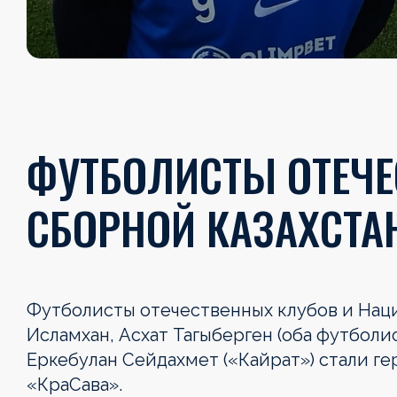
ФУТБОЛИСТЫ ОТЕЧ
СБОРНОЙ КАЗАХСТАН
Футболисты отечественных клубов и Нац
Исламхан, Асхат Тагыберген (оба футболи
Еркебулан Сейдахмет («Кайрат») стали ге
«КраСава».