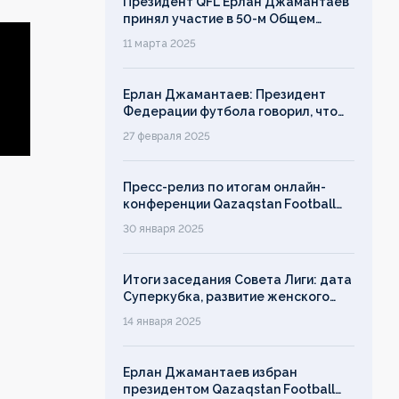
Президент QFL Ерлан Джамантаев
принял участие в 50-м Общем
собрании Европейских лиг
11 марта 2025
Ерлан Джамантаев: Президент
Федерации футбола говорил, что
дорожит своим именем, однако его
27 февраля 2025
слово ничего не значит!
Пресс-релиз по итогам онлайн-
конференции Qazaqstan Football
League с руководителями клубов
30 января 2025
Итоги заседания Совета Лиги: дата
Суперкубка, развитие женского
футбола, лимит на легионеров
14 января 2025
Ерлан Джамантаев избран
президентом Qazaqstan Football