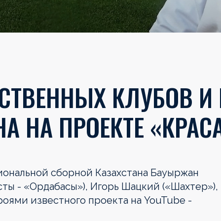
ЕСТВЕННЫХ КЛУБОВ И
А НА ПРОЕКТЕ «КРАС
иональной сборной Казахстана Бауыржан
сты - «Ордабасы»), Игорь Шацкий («Шахтер»),
роями известного проекта на YouTube -